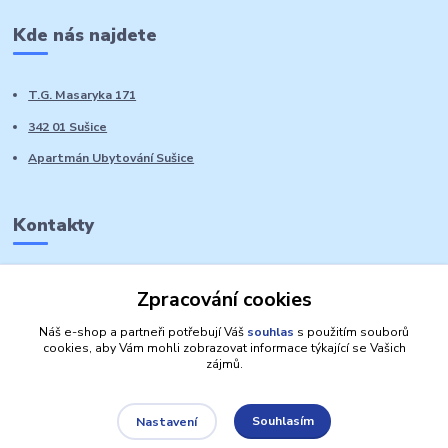
Kde nás najdete
T.G. Masaryka 171
342 01 Sušice
Apartmán Ubytování Sušice
Kontakty
Marie Sedláčková
Zpracování cookies
+420 776 728 764
Volat PO-NE do 21 hodin
Náš e-shop a partneři potřebují Váš
souhlas
s použitím souborů
cookies, aby Vám mohli zobrazovat informace týkající se Vašich
zájmů.
Souhlasím
Nastavení