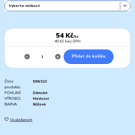
54 Kč
/
ks
45 Kč
bez DPH
Přidat do košíku
Číslo
599/223
produktu:
POHLAVÍ:
Dámské
VÝROBCI:
Medoosi
BARVA:
Růžová
Do oblíbených