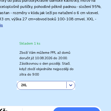
tky do pasu puntíčkyKrásné dámské kalhotky, motiv na
 celoplošně putíčky, pohodlné pěkně padnou.- složení 95%,
stan - rozměry v klidu jak leží po natažení o 6 cm vícevel.
e 33 cm, výška 27 cm=obvod boků 100-108 cmvel. XXL -
is
Skladem 1 ks
Zboží Vám můžeme PPL až domů
doručit již 10.08.2026 do 20:00.
Zásilkovnou o den později. Stačí,
když zboží objednáte nejpozději do
zítra do 9:00
Kč