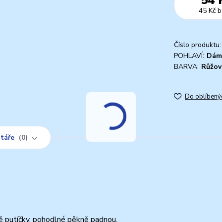
45 Kč
b
Číslo produktu:
POHLAVÍ:
Dám
BARVA:
Růžov
Do oblíbený
táře
0
ě putíčky, pohodlné pěkně padnou.