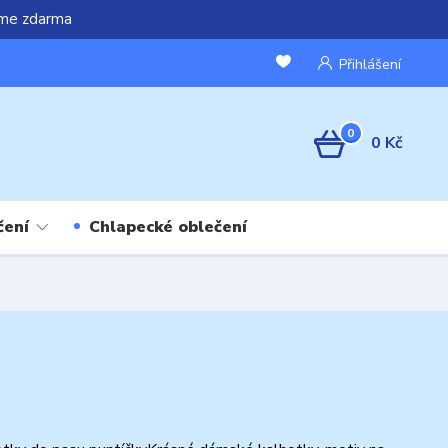
áme zdarma
Přihlášení
0
0 Kč
čení
Chlapecké oblečení