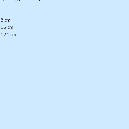
08 cm
-116 cm
6-124 cm