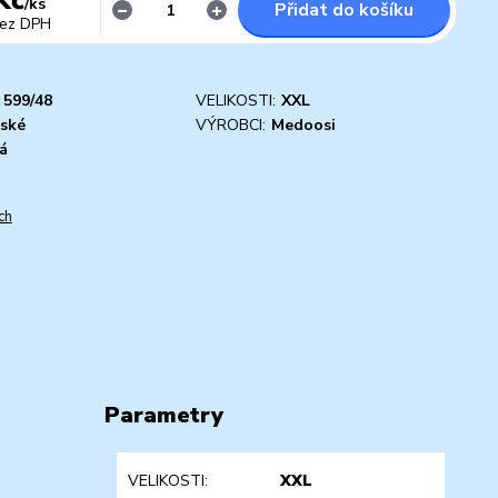
/
ks
Přidat do košíku
ez DPH
599/48
VELIKOSTI:
XXL
ské
VÝROBCI:
Medoosi
á
ch
Parametry
VELIKOSTI
XXL