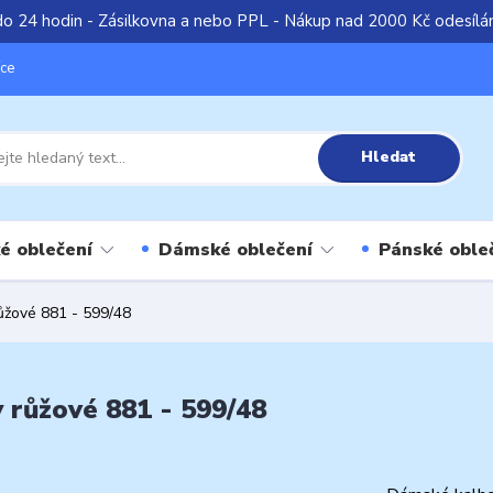
do 24 hodin - Zásilkovna a nebo PPL - Nákup nad 2000 Kč odesíl
íce
Hledat
é oblečení
Dámské oblečení
Pánské oble
ůžové 881 - 599/48
 růžové 881 - 599/48