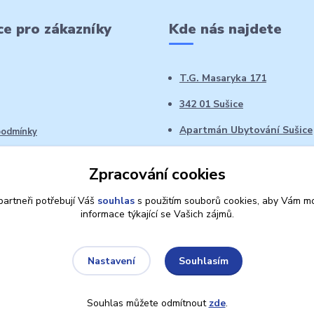
e pro zákazníky
Kde nás najdete
T.G. Masaryka 171
342 01 Sušice
Apartmán Ubytování Sušice
podmínky
 řád
Zpracování cookies
oží ve 14denní době
artneři potřebují Váš
souhlas
s použitím souborů cookies, aby Vám mo
informace týkající se Vašich zájmů.
Souhlasím
Nastavení
Souhlas můžete odmítnout
zde
.