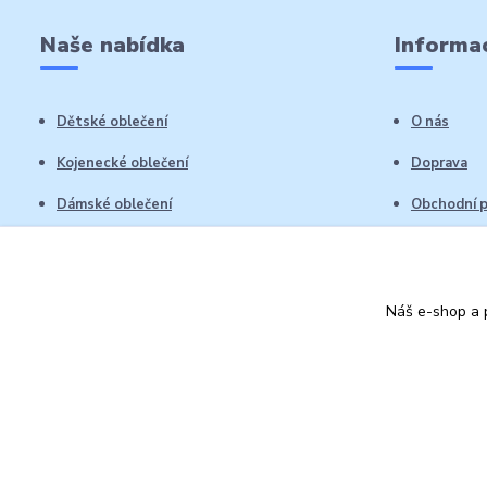
Naše nabídka
Informac
Dětské oblečení
O nás
Kojenecké oblečení
Doprava
Dámské oblečení
Obchodní 
Pánské oblečení
Reklamační
Vrácení zb
Náš e-shop a p
Kontakty
Autorská práva: Obchůdek Lucinka