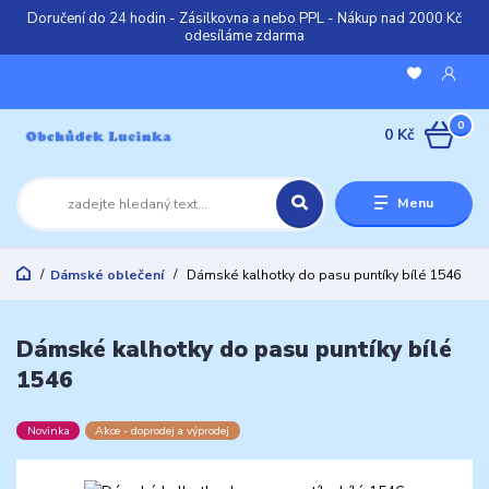
Doručení do 24 hodin - Zásilkovna a nebo PPL - Nákup nad 2000 Kč
odesíláme zdarma
0
0 Kč
Menu
Dámské oblečení
Dámské kalhotky do pasu puntíky bílé 1546
Dámské kalhotky do pasu puntíky bílé
1546
Novinka
Akce - doprodej a výprodej