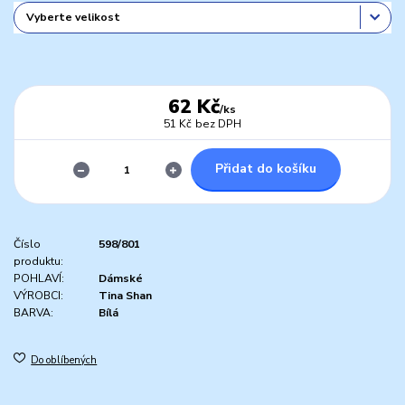
62 Kč
/
ks
51 Kč
bez DPH
Přidat do košíku
Číslo
598/801
produktu:
POHLAVÍ:
Dámské
VÝROBCI:
Tina Shan
BARVA:
Bílá
Do oblíbených