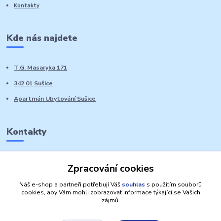
Kontakty
Kde nás najdete
T.G. Masaryka 171
342 01 Sušice
Apartmán Ubytování Sušice
Kontakty
Marie Sedláčková
Zpracování cookies
+420 776 728 764
Volat PO-NE do 21 hodin
Náš e-shop a partneři potřebují Váš
souhlas
s použitím souborů
cookies, aby Vám mohli zobrazovat informace týkající se Vašich
zájmů.