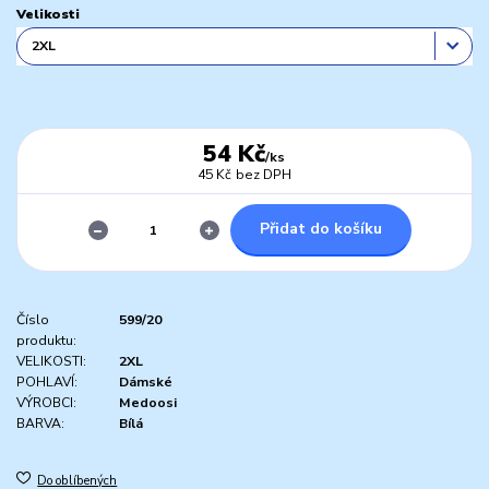
Velikosti
54 Kč
/
ks
45 Kč
bez DPH
Přidat do košíku
Číslo
599/20
produktu:
VELIKOSTI:
2XL
POHLAVÍ:
Dámské
VÝROBCI:
Medoosi
BARVA:
Bílá
Do oblíbených