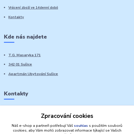
Vrácení zboží ve 14denní době
Kontakty
Kde nás najdete
T.G. Masaryka 171
342 01 Sušice
Apartmán Ubytování Sušice
Kontakty
Marie Sedláčková
Zpracování cookies
+420 776 728 764
Volat PO-NE do 21 hodin
Náš e-shop a partneři potřebují Váš
souhlas
s použitím souborů
cookies, aby Vám mohli zobrazovat informace týkající se Vašich