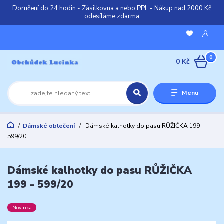
Doručení do 24 hodin - Zásilkovna a nebo PPL - Nákup nad 2000 Kč
odesíláme zdarma
0
0 Kč
Menu
Dámské oblečení
Dámské kalhotky do pasu RŮŽIČKA 199 -
599/20
Dámské kalhotky do pasu RŮŽIČKA
199 - 599/20
Novinka