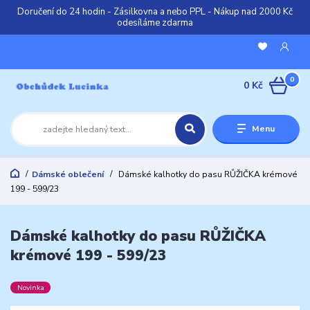
Doručení do 24 hodin - Zásilkovna a nebo PPL - Nákup nad 2000 Kč
odesíláme zdarma
0
0 Kč
Menu
Dámské oblečení
Dámské kalhotky do pasu RŮŽIČKA krémové
199 - 599/23
Dámské kalhotky do pasu RŮŽIČKA
krémové 199 - 599/23
Novinka