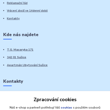
Reklamační řád
Vrácení zboží ve 14denní době
Kontakty
Kde nás najdete
T.G. Masaryka 171
342 01 Sušice
Apartmán Ubytování Sušice
Kontakty
Marie Sedláčková
Zpracování cookies
+420 776 728 764
Volat PO-NE do 21 hodin
Náš e-shop a partneři potřebují Váš
souhlas
s použitím souborů