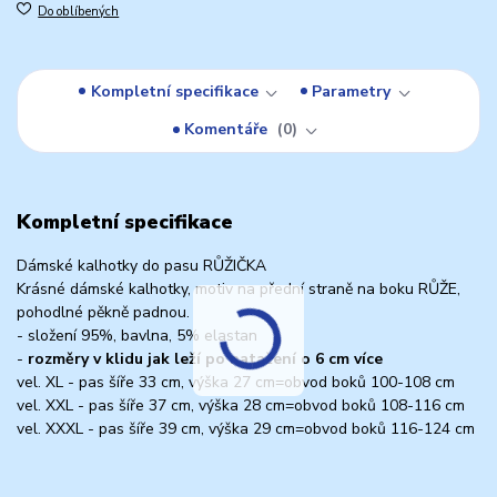
Do oblíbených
Kompletní specifikace
Parametry
Komentáře
0
Kompletní specifikace
Dámské kalhotky do pasu RŮŽIČKA
Krásné dámské kalhotky, motiv na přední straně na boku RŮŽE,
pohodlné pěkně padnou.
- složení 95%, bavlna, 5% elastan
-
rozměry v klidu jak leží po natažení o 6 cm více
vel. XL - pas šíře 33 cm, výška 27 cm=obvod boků 100-108 cm
vel. XXL - pas šíře 37 cm, výška 28 cm=obvod boků 108-116 cm
vel. XXXL - pas šíře 39 cm, výška 29 cm=obvod boků 116-124 cm