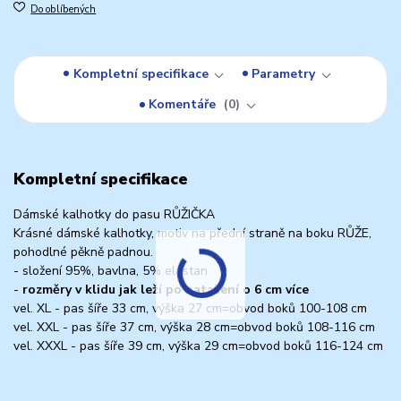
Do oblíbených
Kompletní specifikace
Parametry
Komentáře
0
Kompletní specifikace
Dámské kalhotky do pasu RŮŽIČKA
Krásné dámské kalhotky, motiv na přední straně na boku RŮŽE,
pohodlné pěkně padnou.
- složení 95%, bavlna, 5% elastan
-
rozměry v klidu jak leží po natažení o 6 cm více
vel. XL - pas šíře 33 cm, výška 27 cm=obvod boků 100-108 cm
vel. XXL - pas šíře 37 cm, výška 28 cm=obvod boků 108-116 cm
vel. XXXL - pas šíře 39 cm, výška 29 cm=obvod boků 116-124 cm