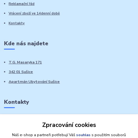
Reklamační řád
Vrácení zboží ve 14denní době
Kontakty
Kde nás najdete
T.G. Masaryka 171
342 01 Sušice
Apartmán Ubytování Sušice
Kontakty
Marie Sedláčková
Zpracování cookies
+420 776 728 764
Volat PO-NE do 21 hodin
Náš e-shop a partneři potřebují Váš
souhlas
s použitím souborů