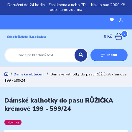
Doručení do 24 hodin - Zásilkovna a nebo PPL - Nákup nad 2000 Kč
odesíláme zdarma
0
0 Kč
Menu
Dámské oblečení
Dámské kalhotky do pasu RŮŽIČKA krémové
199 - 599/24
Dámské kalhotky do pasu RŮŽIČKA
krémové 199 - 599/24
Novinka