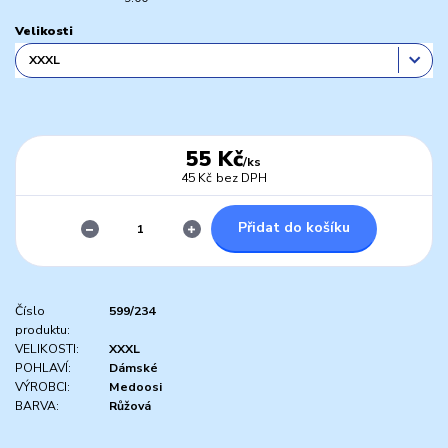
Velikosti
55 Kč
/
ks
45 Kč
bez DPH
Přidat do košíku
Číslo
599/234
produktu:
VELIKOSTI:
XXXL
POHLAVÍ:
Dámské
VÝROBCI:
Medoosi
BARVA:
Růžová