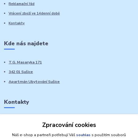
Reklamační řád
Vrácení zboží ve 14denní době
Kontakty
Kde nás najdete
T.G. Masaryka 171
342 01 Sušice
Apartmán Ubytování Sušice
Kontakty
Marie Sedláčková
Zpracování cookies
+420 776 728 764
Volat PO-NE do 21 hodin
Náš e-shop a partneři potřebují Váš
souhlas
s použitím souborů