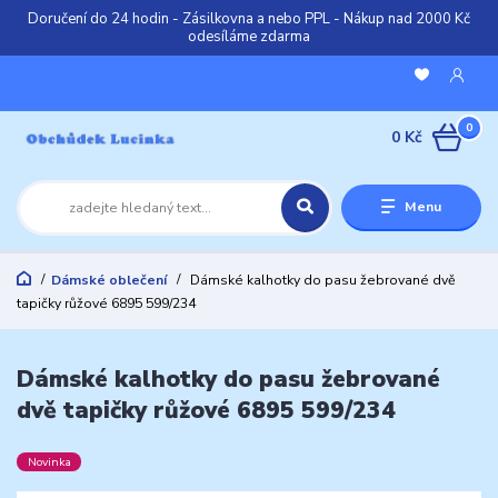
Doručení do 24 hodin - Zásilkovna a nebo PPL - Nákup nad 2000 Kč
odesíláme zdarma
0
0 Kč
Menu
Dámské oblečení
Dámské kalhotky do pasu žebrované dvě
tapičky růžové 6895 599/234
Dámské kalhotky do pasu žebrované
dvě tapičky růžové 6895 599/234
Novinka