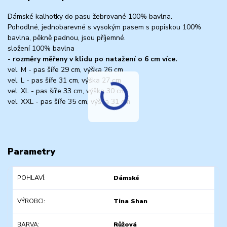
Dámské kalhotky do pasu žebrované 100% bavlna.
Pohodlné, jednobarevné s vysokým pasem s popiskou 100%
bavlna, pěkně padnou, jsou příjemné.
složení 100% bavlna
-
rozměry měřeny v klidu po natažení o 6 cm více.
vel. M - pas šíře 29 cm, výška 26 cm
vel. L - pas šíře 31 cm, výška 27 cm
vel. XL - pas šíře 33 cm, výška 30 cm
vel. XXL - pas šíře 35 cm, výška 31 cm
Parametry
POHLAVÍ
Dámské
VÝROBCI
Tina Shan
BARVA
Růžová