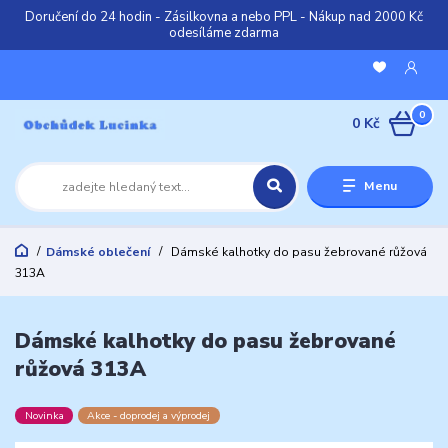
Doručení do 24 hodin - Zásilkovna a nebo PPL - Nákup nad 2000 Kč
odesíláme zdarma
0
0 Kč
Menu
Dámské oblečení
Dámské kalhotky do pasu žebrované růžová
313A
Dámské kalhotky do pasu žebrované
růžová 313A
Novinka
Akce - doprodej a výprodej