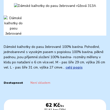
Dámské kalhotky do pasu žebrované 100% bavlna. Pohodlné,
jednobarevné s vysokým pasem s popiskou 100% bavlna, pěkně
padnou, jsou příjemné.složení 100% bavlna- rozměry měřeny v
klidu po natažení o 6 cm více.vel. M - pas šíře 29 cm, výška 26 cm
vel. L - pas šíře 31 cm, výška 27 cmve...
celý popis
Dostupnost
Není skladem
62 Kč
/
ks
51 Kč
bez DPH