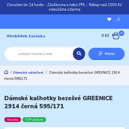
Doručení do 24 hodin - Zásilkovna a nebo PPL - Nákup nad 2000 Kč
odesíláme zdarma
0
0 Kč
Menu
Dámské oblečení
Dámské kalhotky bezešvé GREENICE 2914
černá 595/171
Dámské kalhotky bezešvé GREENICE
2914 černá 595/171
Novinka
TOP produkt