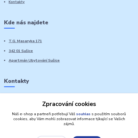
Kontakty
Kde nás najdete
T.G. Masaryka 171
342 01 Sušice
Apartmán Ubytování Sušice
Kontakty
Marie Sedláčková
Zpracování cookies
+420 776 728 764
Volat PO-NE do 21 hodin
Náš e-shop a partneři potřebují Váš
souhlas
s použitím souborů
cookies, aby Vám mohli zobrazovat informace týkající se Vašich
zájmů.