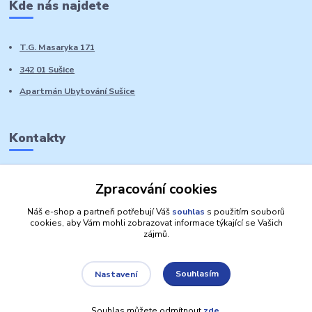
Kde nás najdete
T.G. Masaryka 171
342 01 Sušice
Apartmán Ubytování Sušice
Kontakty
Marie Sedláčková
Zpracování cookies
+420 776 728 764
Volat PO-NE do 21 hodin
Náš e-shop a partneři potřebují Váš
souhlas
s použitím souborů
cookies, aby Vám mohli zobrazovat informace týkající se Vašich
zájmů.
Souhlasím
Nastavení
Autorská práva: Obchůdek Lucinka
Souhlas můžete odmítnout
zde
.