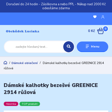
Doručení do 24 hodin - Zásilkovna a nebo PPL - Nákup nad 2000 Kč
odesíláme zdarma
0
0 Kč
Menu
Dámské oblečení
Dámské kalhotky bezešvé GREENICE 2914
růžová
Dámské kalhotky bezešvé GREENICE
2914 růžová
Novinka
TOP produkt