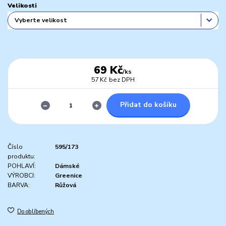
Velikosti
69 Kč
/
ks
57 Kč
bez DPH
Přidat do košíku
Číslo
595/173
produktu:
POHLAVÍ:
Dámské
VÝROBCI:
Greenice
BARVA:
Růžová
Do oblíbených