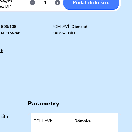
/
ks
Přidat do košíku
ez DPH
606/108
POHLAVÍ:
Dámské
er Flower
BARVA:
Bílá
ch
Parametry
iálu.
POHLAVÍ
Dámské