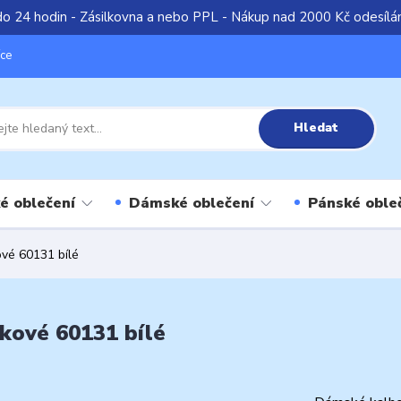
do 24 hodin - Zásilkovna a nebo PPL - Nákup nad 2000 Kč odesíl
íce
Hledat
é oblečení
Dámské oblečení
Pánské oble
vé 60131 bílé
kové 60131 bílé