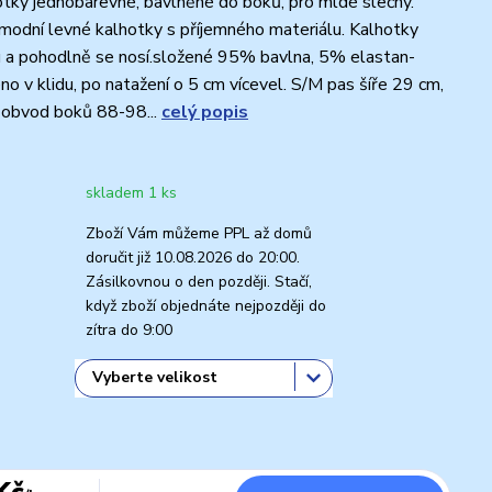
ky jednobarevné, bavlněné do boků, pro mldé slečny.
modní levné kalhotky s příjemného materiálu. Kalhotky
 a pohodlně se nosí.složené 95% bavlna, 5% elastan-
o v klidu, po natažení o 5 cm vícevel. S/M pas šíře 29 cm,
obvod boků 88-98...
celý popis
skladem 1 ks
Zboží Vám můžeme PPL až domů
doručit již 10.08.2026 do 20:00.
Zásilkovnou o den později. Stačí,
když zboží objednáte nejpozději do
zítra do 9:00
Kč