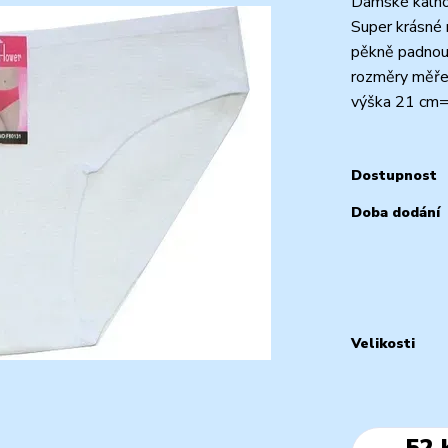
Dámské kalhot
Super krásné 
pěkně padnou
rozměry měřen
výška 21 cm=
Dostupnost
Doba dodání
Velikosti
52 