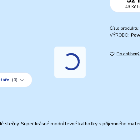
43 Kč
b
Číslo produktu:
VÝROBCI:
Pow
Do oblíbený
táře
0
 slečny. Super krásné modní levné kalhotky s příjemného mater