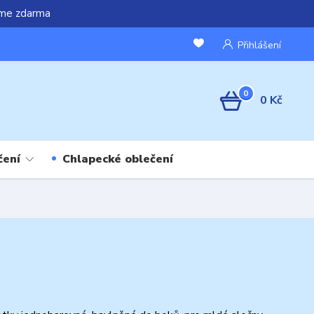
áme zdarma
Přihlášení
0
0 Kč
čení
Chlapecké oblečení