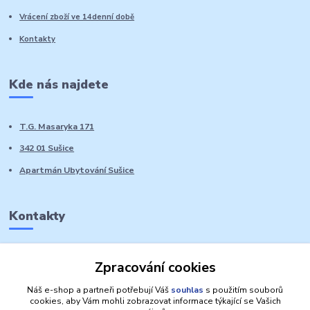
Vrácení zboží ve 14denní době
Kontakty
Kde nás najdete
T.G. Masaryka 171
342 01 Sušice
Apartmán Ubytování Sušice
Kontakty
Marie Sedláčková
Zpracování cookies
+420 776 728 764
Volat PO-NE do 21 hodin
Náš e-shop a partneři potřebují Váš
souhlas
s použitím souborů
cookies, aby Vám mohli zobrazovat informace týkající se Vašich