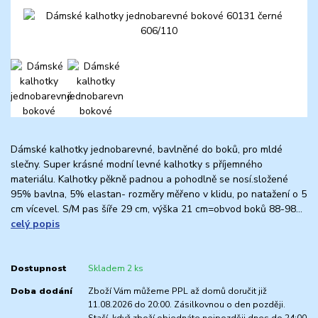
Dámské kalhotky jednobarevné, bavlněné do boků, pro mldé
slečny. Super krásné modní levné kalhotky s příjemného
materiálu. Kalhotky pěkně padnou a pohodlně se nosí.složené
95% bavlna, 5% elastan- rozměry měřeno v klidu, po natažení o 5
cm vícevel. S/M pas šíře 29 cm, výška 21 cm=obvod boků 88-98...
celý popis
Dostupnost
Skladem 2 ks
Doba dodání
Zboží Vám můžeme PPL až domů doručit již
11.08.2026 do 20:00. Zásilkovnou o den později.