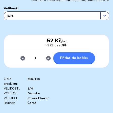
Stačí, když zboží objednáte nejpozději dnes do 24:00
Velikosti
52 Kč
/
ks
43 Kč
bez DPH
Přidat do košíku
Číslo
606 /110
produktu:
VELIKOSTI:
S/M
POHLAVÍ:
Dámské
VÝROBCI:
Power Flower
BARVA:
Černá