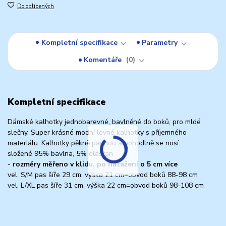
Do oblíbených
Kompletní specifikace
Parametry
Komentáře
0
Kompletní specifikace
Dámské kalhotky jednobarevné, bavlněné do boků, pro mldé
slečny. Super krásné modní levné kalhotky s příjemného
materiálu. Kalhotky pěkně padnou a pohodlně se nosí.
složené 95% bavlna, 5% elastan
-
rozměry měřeno v klidu, po natažení o 5 cm více
vel. S/M pas šíře 29 cm, výška 21 cm=obvod boků 88-98 cm
vel. L/XL pas šíře 31 cm, výška 22 cm=obvod boků 98-108 cm