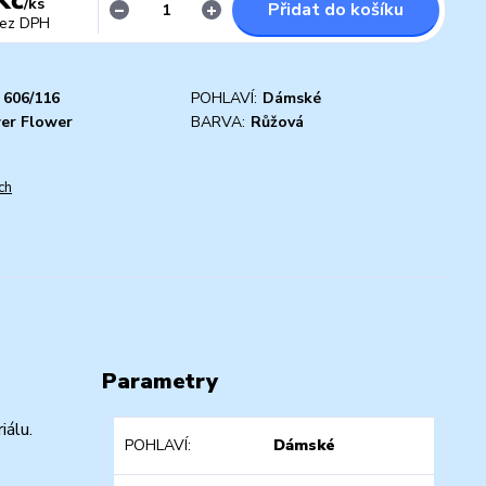
/
ks
Přidat do košíku
ez DPH
606/116
POHLAVÍ:
Dámské
er Flower
BARVA:
Růžová
ch
Parametry
iálu.
POHLAVÍ
Dámské