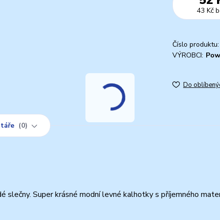
43 Kč
b
Číslo produktu:
VÝROBCI:
Pow
Do oblíbený
táře
0
 slečny. Super krásné modní levné kalhotky s příjemného mater