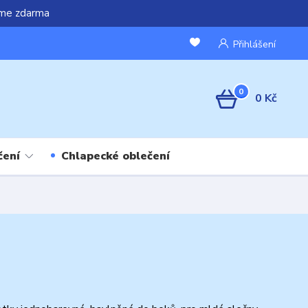
áme zdarma
Přihlášení
0
0 Kč
čení
Chlapecké oblečení