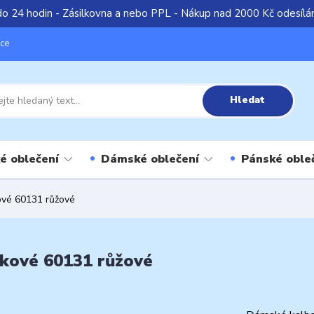
do 24 hodin - Zásilkovna a nebo PPL - Nákup nad 2000 Kč odesíl
íce
Hledat
é oblečení
Dámské oblečení
Pánské oble
vé 60131 růžové
kové 60131 růžové