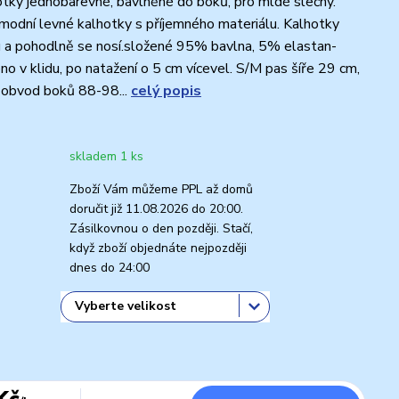
ky jednobarevné, bavlněné do boků, pro mldé slečny.
modní levné kalhotky s příjemného materiálu. Kalhotky
 a pohodlně se nosí.složené 95% bavlna, 5% elastan-
o v klidu, po natažení o 5 cm vícevel. S/M pas šíře 29 cm,
obvod boků 88-98...
celý popis
skladem 1 ks
Zboží Vám můžeme PPL až domů
doručit již 11.08.2026 do 20:00.
Zásilkovnou o den později. Stačí,
když zboží objednáte nejpozději
dnes do 24:00
Kč