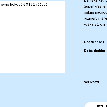
Dámské kalhot
Super krásné 
pěkně padnou
rozměry měřen
výška 21 cm=
Dostupnost
Doba dodání
Velikosti
52 