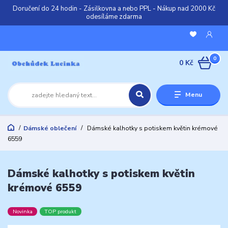
Doručení do 24 hodin - Zásilkovna a nebo PPL - Nákup nad 2000 Kč
odesíláme zdarma
0
0 Kč
Menu
Dámské oblečení
Dámské kalhotky s potiskem květin krémové
6559
Dámské kalhotky s potiskem květin
krémové 6559
Novinka
TOP produkt