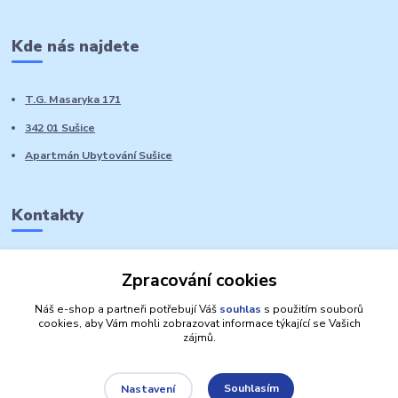
Kde nás najdete
T.G. Masaryka 171
342 01 Sušice
Apartmán Ubytování Sušice
Kontakty
Marie Sedláčková
Zpracování cookies
+420 776 728 764
Volat PO-NE do 21 hodin
Náš e-shop a partneři potřebují Váš
souhlas
s použitím souborů
cookies, aby Vám mohli zobrazovat informace týkající se Vašich
zájmů.
Souhlasím
Nastavení