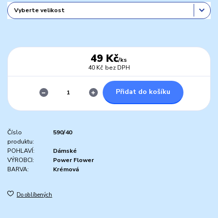
49 Kč
/
ks
40 Kč
bez DPH
Přidat do košíku
Číslo
590/40
produktu:
POHLAVÍ:
Dámské
VÝROBCI:
Power Flower
BARVA:
Krémová
Do oblíbených