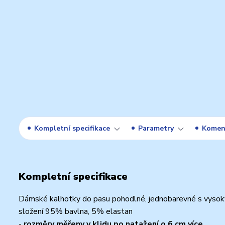
Kompletní specifikace
Parametry
Komen
Kompletní specifikace
Dámské kalhotky do pasu pohodlné, jednobarevné s vysoký
složení 95% bavlna, 5% elastan
-
rozměry měřeny v klidu po natažení o 6 cm více.