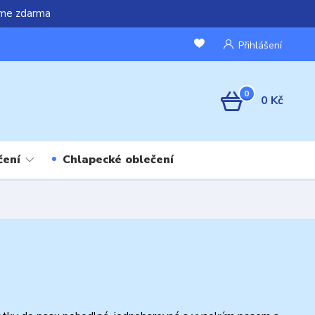
áme zdarma
Přihlášení
0
0 Kč
čení
Chlapecké oblečení