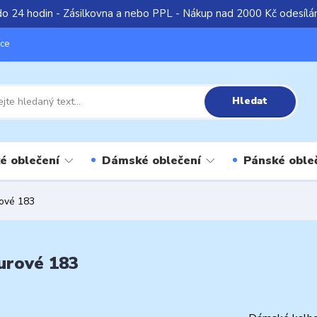
do 24 hodin - Zásilkovna a nebo PPL - Nákup nad 2000 Kč odesíl
íce
Hledat
é oblečení
Dámské oblečení
Pánské oble
rové 183
urové 183