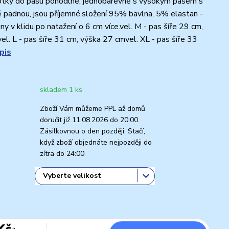
tky do pasu pohodlné, jednobarevné s vysokým pasem s
ě padnou, jsou příjemné.složení 95% bavlna, 5% elastan -
y v klidu po natažení o 6 cm více.vel. M - pas šíře 29 cm,
el. L - pas šíře 31 cm, výška 27 cmvel. XL - pas šíře 33
pis
skladem 1 ks
Zboží Vám můžeme PPL až domů
doručit již 11.08.2026 do 20:00.
Zásilkovnou o den později. Stačí,
když zboží objednáte nejpozději do
zítra do 24:00
Kč