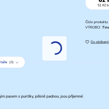
51 Kč
b
Číslo produktu:
VÝROBCI:
Tin
Do oblíbený
táře
0
m pasem s puntíky, pěkně padnou, jsou příjemné.