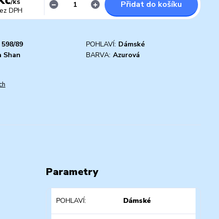
/
ks
Přidat do košíku
ez DPH
598/89
POHLAVÍ:
Dámské
a Shan
BARVA:
Azurová
ch
Parametry
POHLAVÍ
Dámské