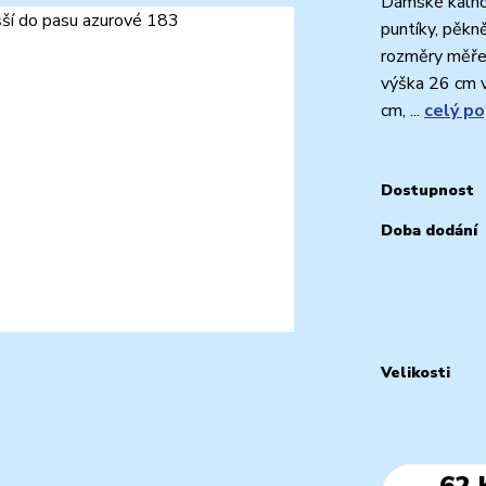
Dámské kalho
puntíky, pěkn
rozměry měřen
výška 26 cm v
cm, ...
celý po
Dostupnost
Doba dodání
Velikosti
62 