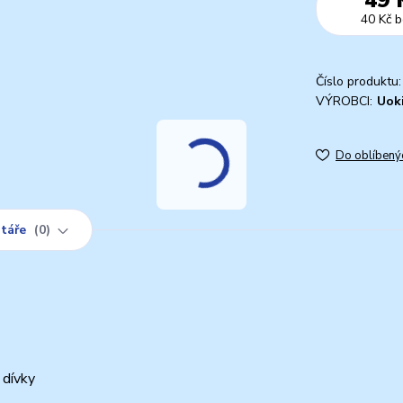
40 Kč
b
Číslo produktu:
VÝROBCI:
Uok
Do oblíbený
táře
0
 dívky