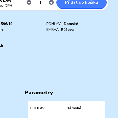
/
ks
Přidat do košíku
ez DPH
596/19
POHLAVÍ:
Dámské
in
BARVA:
Růžová
ch
Parametry
POHLAVÍ
Dámské