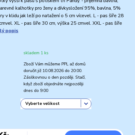
ky vyšší k pasu s potiskem tři Pandy. - příjemná bavlna,
arevné kalhotky pro ženy a dívkysložení 95%, bavlna, 5%
 v klidu jak leží po natažení o 5 cm vícevel. L - pas šíře 28
cmvel. XL - pas šíře 30 cm, výška 25 cmvel. XXL - pas šíře
lý popis
skladem 1 ks
Zboží Vám můžeme PPL až domů
doručit již 10.08.2026 do 20:00.
Zásilkovnou o den později. Stačí,
když zboží objednáte nejpozději
dnes do 9:00
Kč