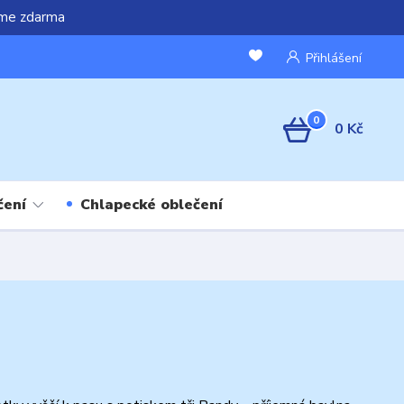
áme zdarma
Přihlášení
0
0 Kč
čení
Chlapecké oblečení