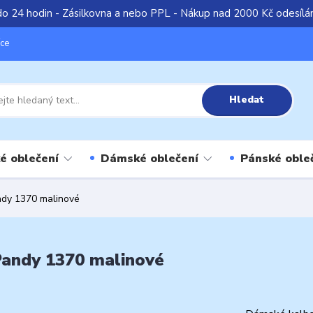
do 24 hodin - Zásilkovna a nebo PPL - Nákup nad 2000 Kč odesíl
íce
Hledat
é oblečení
Dámské oblečení
Pánské oble
ndy 1370 malinové
Pandy 1370 malinové