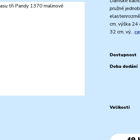
Dámské kalhot
pružné jednob
elastenrozměry
cm, výška 24 
32 cm, vý...
ce
Dostupnost
Doba dodání
Velikosti
49 