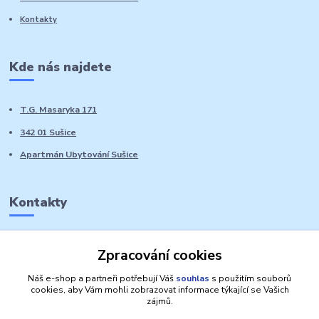
Kontakty
Kde nás najdete
T.G. Masaryka 171
342 01 Sušice
Apartmán Ubytování Sušice
Kontakty
Marie Sedláčková
Zpracování cookies
+420 776 728 764
Volat PO-NE do 21 hodin
Náš e-shop a partneři potřebují Váš
souhlas
s použitím souborů
cookies, aby Vám mohli zobrazovat informace týkající se Vašich
zájmů.