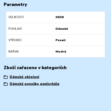
Parametry
VELIKOSTI
35/38
POHLAVÍ
Dámské
VÝROBCI
Pesail
BARVA
Modrá
Zboží zařazeno v kategoriích
Dámské oblečení
Dámské ponožky, punčocháče