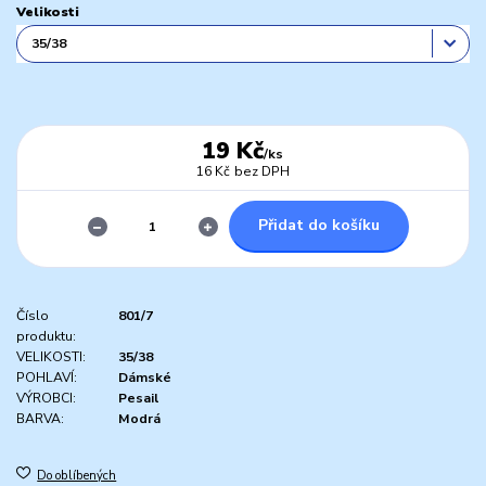
Velikosti
19 Kč
/
ks
16 Kč
bez DPH
Přidat do košíku
Číslo
801/7
produktu:
VELIKOSTI:
35/38
POHLAVÍ:
Dámské
VÝROBCI:
Pesail
BARVA:
Modrá
Do oblíbených