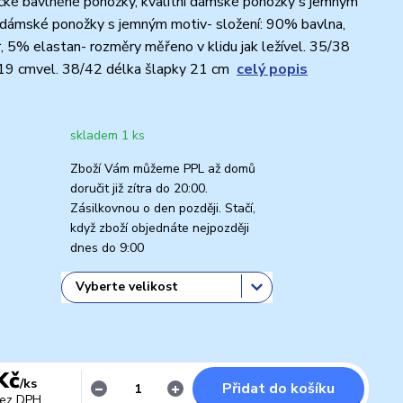
cké bavlněné ponožky, kvalitní dámské ponožky s jemným
 dámské ponožky s jemným motiv- složení: 90% bavlna,
 5% elastan- rozměry měřeno v klidu jak ležível. 35/38
 19 cmvel. 38/42 délka šlapky 21 cm
celý popis
skladem 1 ks
Zboží Vám můžeme PPL až domů
doručit již zítra do 20:00.
Zásilkovnou o den později. Stačí,
když zboží objednáte nejpozději
dnes do 9:00
Kč
/
ks
Přidat do košíku
ez DPH