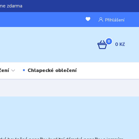
áme zdarma
Přihlášení
0
0 Kč
čení
Chlapecké oblečení