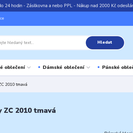
do 24 hodin - Zásilkovna a nebo PPL - Nákup nad 2000 Kč odesíl
íce
Hledat
é oblečení
Dámské oblečení
Pánské oble
ZC 2010 tmavá
y ZC 2010 tmavá