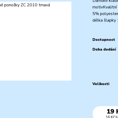
Dámské klasi
motivKvalitní
5% polyester,
délka šlapky
Dostupnost
Doba dodání
Velikosti
19 
16 Kč
b