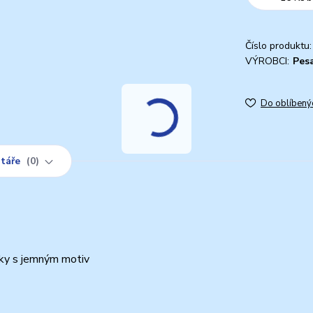
Číslo produktu:
VÝROBCI:
Pesa
Do oblíbený
táře
0
žky s jemným motiv