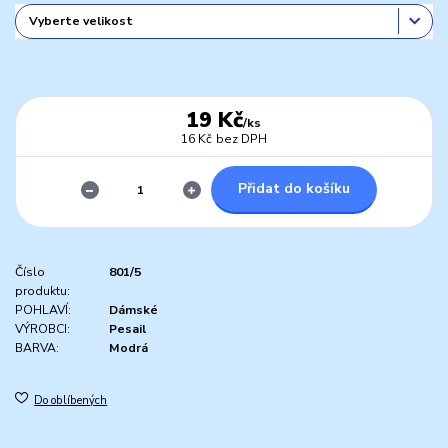
19 Kč
/
ks
16 Kč
bez DPH
Přidat do košíku
Číslo
801/5
produktu:
POHLAVÍ:
Dámské
VÝROBCI:
Pesail
BARVA:
Modrá
Do oblíbených