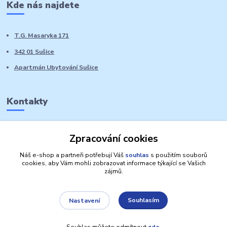
Kde nás najdete
T.G. Masaryka 171
342 01 Sušice
Apartmán Ubytování Sušice
Kontakty
Marie Sedláčková
Zpracování cookies
+420 776 728 764
Volat PO-NE do 21 hodin
Náš e-shop a partneři potřebují Váš
souhlas
s použitím souborů
cookies, aby Vám mohli zobrazovat informace týkající se Vašich
zájmů.
Souhlasím
Nastavení
Autorská práva: Obchůdek Lucinka
Souhlas můžete odmítnout
zde
.