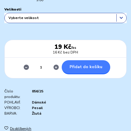
Velikosti
19 Kč
/
ks
16 Kč
bez DPH
Přidat do košíku
Číslo
856/25
produktu:
POHLAVÍ:
Dámské
VÝROBCI:
Pesail
BARVA:
Žlutá
Do oblíbených