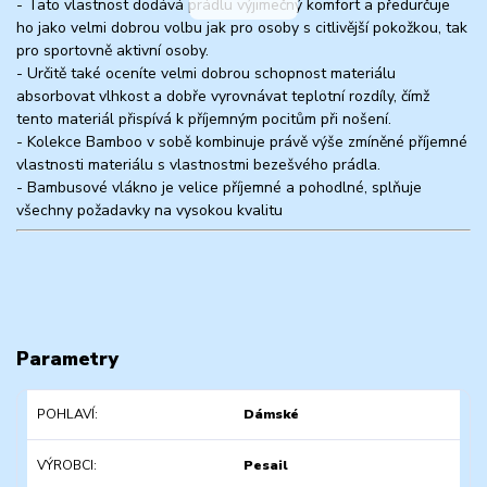
- Tato vlastnost dodává prádlu výjimečný komfort a předurčuje
ho jako velmi dobrou volbu jak pro osoby s citlivější pokožkou, tak
pro sportovně aktivní osoby.
- Určitě také oceníte velmi dobrou schopnost materiálu
absorbovat vlhkost a dobře vyrovnávat teplotní rozdíly, čímž
tento materiál přispívá k příjemným pocitům při nošení.
- Kolekce Bamboo v sobě kombinuje právě výše zmíněné příjemné
vlastnosti materiálu s vlastnostmi bezešvého prádla.
- Bambusové vlákno je velice příjemné a pohodlné, splňuje
všechny požadavky na vysokou kvalitu
Parametry
POHLAVÍ
Dámské
VÝROBCI
Pesail