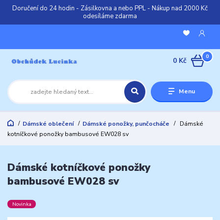
Doručení do 24 hodin - Zásilkovna a nebo PPL - Nákup nad 2000 Kč
odesíláme zdarma
0
0 Kč
Menu
Dámské oblečení
Dámské ponožky, punčocháče
Dámské
kotníčkové ponožky bambusové EW028 sv
Dámské kotníčkové ponožky
bambusové EW028 sv
Novinka