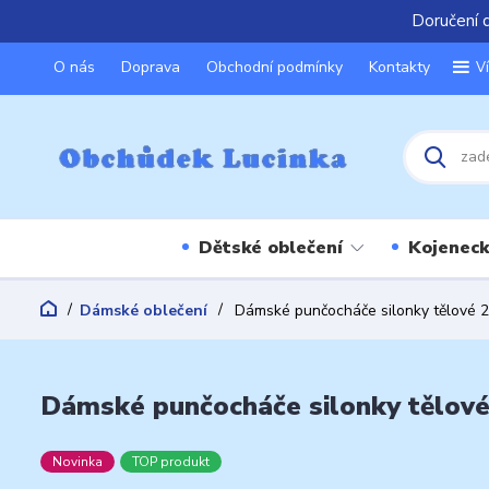
Doručení 
O nás
Doprava
Obchodní podmínky
Kontakty
V
Dětské oblečení
Kojeneck
Dámské oblečení
Dámské punčocháče silonky tělové 2
Dámské punčocháče silonky tělové
Novinka
TOP produkt