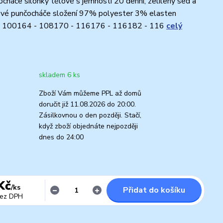
háče silonky tělové s jemností 20 denní, zelílený sed a
kové punčocháče složení 97% polyester 3% elasten
- 100164 - 108170 - 116176 - 116182 - 116
celý
skladem 6 ks
Zboží Vám můžeme PPL až domů
doručit již 11.08.2026 do 20:00.
Zásilkovnou o den později. Stačí,
když zboží objednáte nejpozději
dnes do 24:00
Kč
/
ks
Přidat do košíku
ez DPH