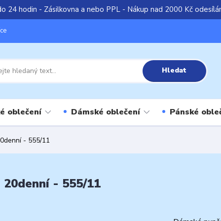
do 24 hodin - Zásilkovna a nebo PPL - Nákup nad 2000 Kč odesíl
íce
Hledat
é oblečení
Dámské oblečení
Pánské oble
0denní - 555/11
 20denní - 555/11