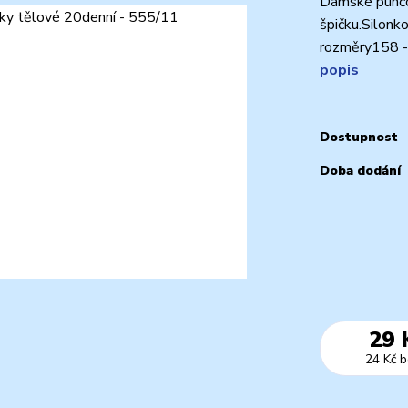
Dámské punčoc
špičku.Silon
rozměry158 
popis
Dostupnost
Doba dodání
29 
24 Kč
b