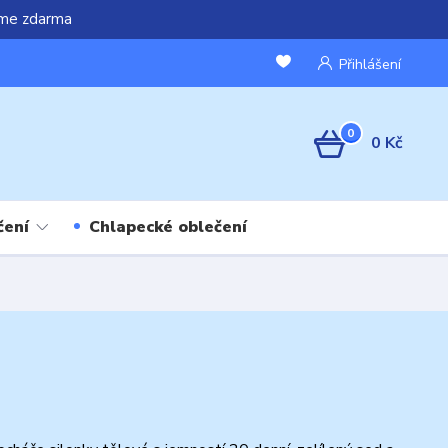
áme zdarma
Přihlášení
0
0 Kč
čení
Chlapecké oblečení