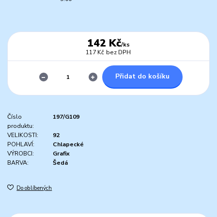
142 Kč
/
ks
117 Kč
bez DPH
Přidat do košíku
Číslo
197/G109
produktu:
VELIKOSTI:
92
POHLAVÍ:
Chlapecké
VÝROBCI:
Grafix
BARVA:
Šedá
Do oblíbených