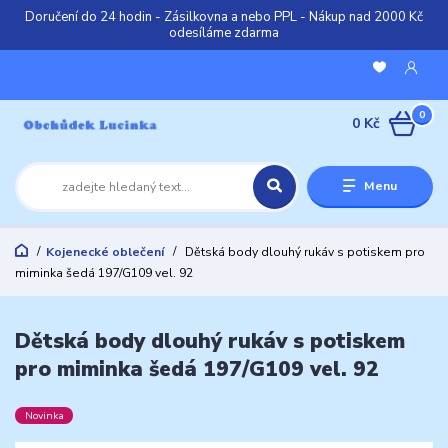
Doručení do 24 hodin - Zásilkovna a nebo PPL - Nákup nad 2000 Kč
odesíláme zdarma
0
0 Kč
Menu
Kojenecké oblečení
Dětská body dlouhý rukáv s potiskem pro
miminka šedá 197/G109 vel. 92
Dětská body dlouhý rukáv s potiskem
pro miminka šedá 197/G109 vel. 92
Novinka