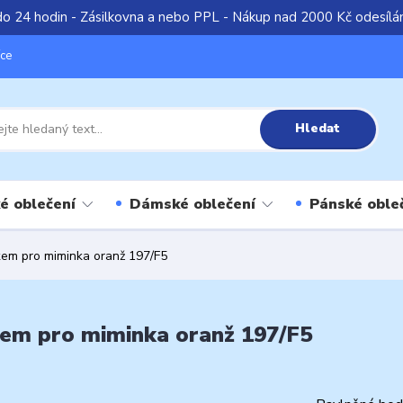
do 24 hodin - Zásilkovna a nebo PPL - Nákup nad 2000 Kč odesíl
íce
Hledat
é oblečení
Dámské oblečení
Pánské oble
kem pro miminka oranž 197/F5
kem pro miminka oranž 197/F5