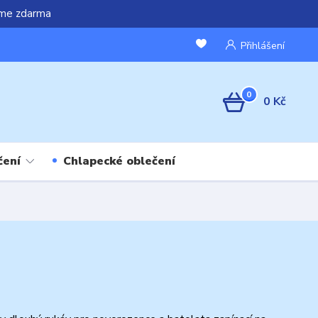
áme zdarma
Přihlášení
0
0 Kč
čení
Chlapecké oblečení