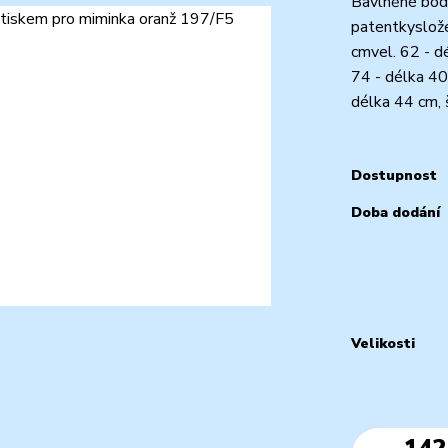
Bavlněné body
patentkyslože
cmvel. 62 - d
74 - délka 40
délka 44 cm, 
Dostupnost
Doba dodání
Velikosti
142