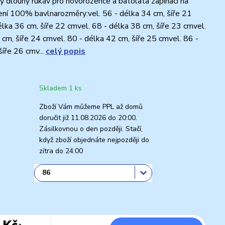
 dlouhý rukáv pro novorozence a batolata zapínací na
ní 100% bavlnarozměry:vel. 56 - délka 34 cm, šíře 21
élka 36 cm, šíře 22 cmvel. 68 - délka 38 cm, šíře 23 cmvel.
 cm, šíře 24 cmvel. 80 - délka 42 cm, šíře 25 cmvel. 86 -
šíře 26 cmv...
celý popis
Skladem 1 ks
Zboží Vám můžeme PPL až domů
doručit již 11.08.2026 do 20:00.
Zásilkovnou o den později. Stačí,
když zboží objednáte nejpozději do
zítra do 24:00
 Kč