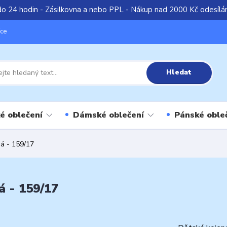
do 24 hodin - Zásilkovna a nebo PPL - Nákup nad 2000 Kč odesíl
íce
Hledat
é oblečení
Dámské oblečení
Pánské oble
bá - 159/17
á - 159/17