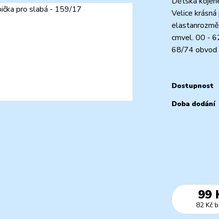
Dětská kojene
Velice krásná
elastanrozměr
cmvel. 00 - 6
68/74 obvod o
Dostupnost
Doba dodání
99 
82 Kč
b