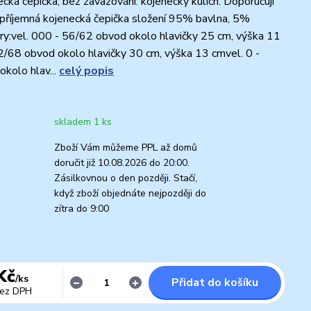
cká čepička, bez zavazování. kojenecký kulich. Doporučuji
 příjemná kojenecká čepička složení 95% bavlna, 5%
y:vel. 000 - 56/62 obvod okolo hlavičky 25 cm, výška 11
2/68 obvod okolo hlavičky 30 cm, výška 13 cmvel. 0 -
kolo hlav...
celý popis
skladem 1 ks
Zboží Vám můžeme PPL až domů
doručit již 10.08.2026 do 20:00.
Zásilkovnou o den později. Stačí,
když zboží objednáte nejpozději do
zítra do 9:00
Kč
/
ks
Přidat do košíku
ez DPH