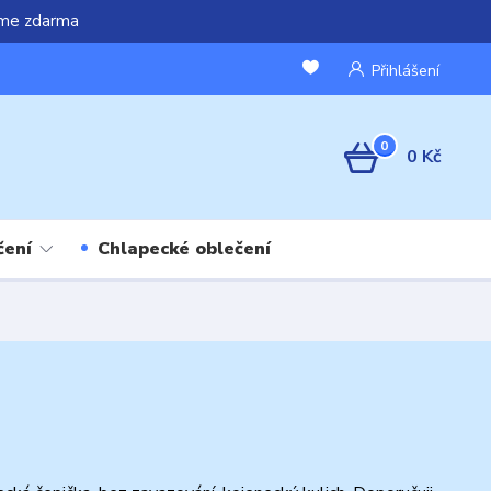
áme zdarma
Přihlášení
0
0 Kč
čení
Chlapecké oblečení