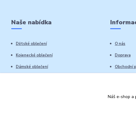
Naše nabídka
Informac
Dětské oblečení
O nás
Kojenecké oblečení
Doprava
Dámské oblečení
Obchodní 
Pánské oblečení
Reklamační
Vrácení zb
Náš e-shop a p
Kontakty