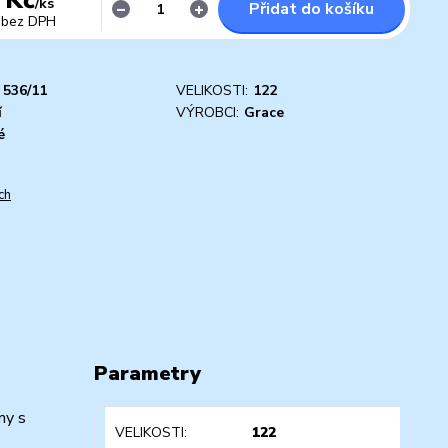
/
ks
Přidat do košíku
bez DPH
536/11
VELIKOSTI:
122
í
VÝROBCI:
Grace
é
ch
Parametry
my s
VELIKOSTI
122