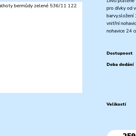
Dívčí plátěné 
pro dívky od v
barvy.složení
vnitřní nohav
nohavice 24 c
Dostupnost
Doba dodání
Velikosti
259