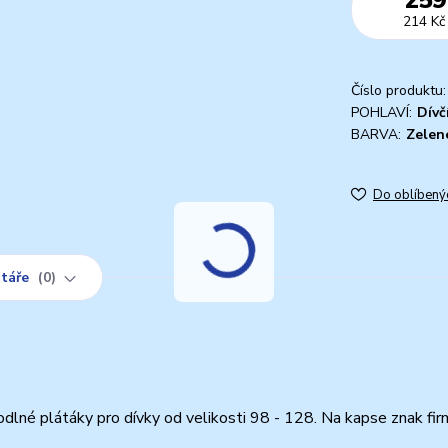
214 Kč
Číslo produktu:
POHLAVÍ:
Dívč
BARVA:
Zelen
Do oblíbený
táře
0
hodlné plátáky pro dívky od velikosti 98 - 128. Na kapse znak fir