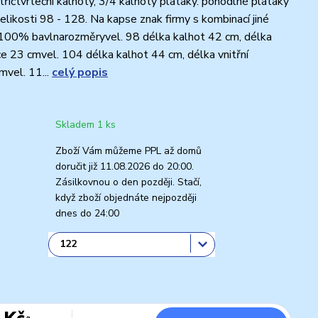
tříčtvrteční kalhoty, 3/4 kalhoty plátáky. pohodlné plátáky
elikosti 98 - 128. Na kapse znak firmy s kombinací jiné
 100% bavlnarozměryvel. 98 délka kalhot 42 cm, délka
ice 23 cmvel. 104 délka kalhot 44 cm, délka vnitřní
mvel. 11...
celý popis
Skladem 1 ks
Zboží Vám můžeme PPL až domů
doručit již 11.08.2026 do 20:00.
Zásilkovnou o den později. Stačí,
když zboží objednáte nejpozději
dnes do 24:00
 Kč