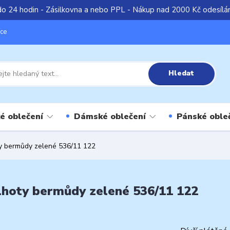
do 24 hodin - Zásilkovna a nebo PPL - Nákup nad 2000 Kč odesíl
íce
Hledat
é oblečení
Dámské oblečení
Pánské oble
oty bermůdy zelené 536/11 122
alhoty bermůdy zelené 536/11 122