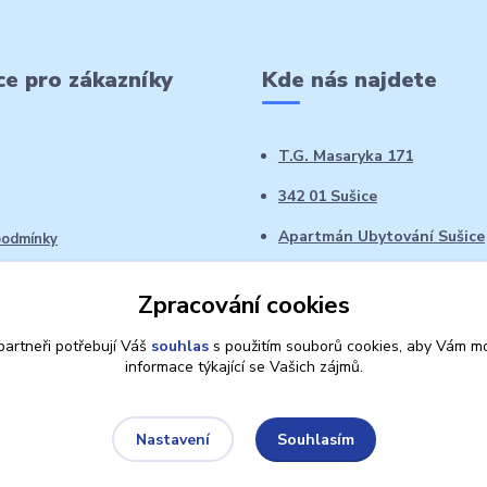
e pro zákazníky
Kde nás najdete
T.G. Masaryka 171
342 01 Sušice
Apartmán Ubytování Sušice
podmínky
 řád
Zpracování cookies
oží ve 14denní době
artneři potřebují Váš
souhlas
s použitím souborů cookies, aby Vám mo
informace týkající se Vašich zájmů.
Souhlasím
Nastavení