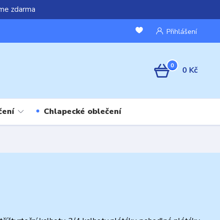
áme zdarma
Přihlášení
0
0 Kč
čení
Chlapecké oblečení