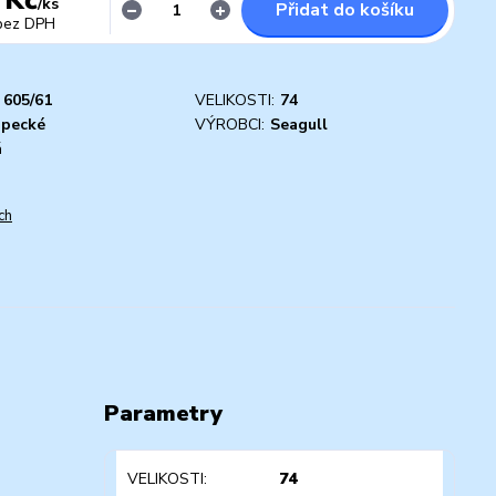
/
ks
Přidat do košíku
bez DPH
605/61
VELIKOSTI:
74
apecké
VÝROBCI:
Seagull
á
ch
Parametry
VELIKOSTI
74