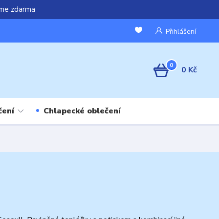
áme zdarma
Přihlášení
0
0 Kč
čení
Chlapecké oblečení