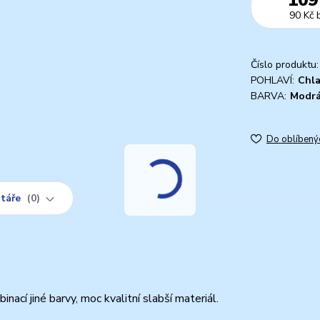
90 Kč
Číslo produktu:
POHLAVÍ:
Chl
BARVA:
Modr
Do oblíbený
táře
0
cí jiné barvy, moc kvalitní slabší materiál.