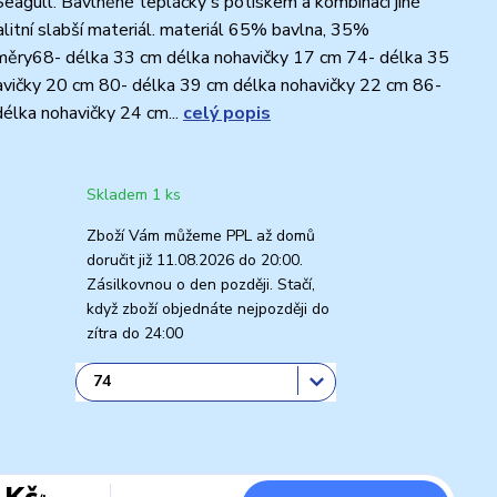
eagull. Bavlněné tepláčky s potiskem a kombinací jiné
alitní slabší materiál. materiál 65% bavlna, 35%
měry68- délka 33 cm délka nohavičky 17 cm 74- délka 35
avičky 20 cm 80- délka 39 cm délka nohavičky 22 cm 86-
élka nohavičky 24 cm...
celý popis
Skladem 1 ks
Zboží Vám můžeme PPL až domů
doručit již 11.08.2026 do 20:00.
Zásilkovnou o den později. Stačí,
když zboží objednáte nejpozději do
zítra do 24:00
 Kč