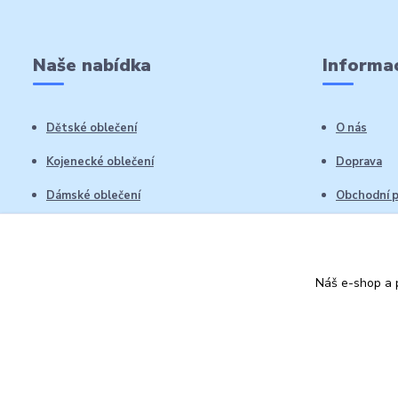
Naše nabídka
Informac
Dětské oblečení
O nás
Kojenecké oblečení
Doprava
Dámské oblečení
Obchodní 
Pánské oblečení
Reklamační
Vrácení zb
Náš e-shop a p
Kontakty