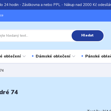
do 24 hodin - Zásilkovna a nebo PPL - Nákup nad 2000 Kč odesíl
íce
Hledat
é oblečení
Dámské oblečení
Pánské oble
 74
dré 74