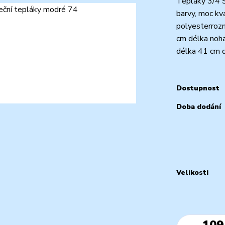
Tepláky 3/4 S
barvy, moc kv
polyesterroz
cm délka noh
délka 41 cm d
Dostupnost
Doba dodání
Velikosti
109