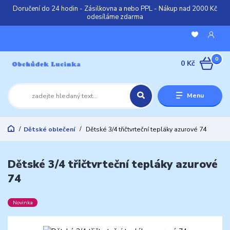
Doručení do 24 hodin - Zásilkovna a nebo PPL - Nákup nad 2000 Kč
odesíláme zdarma
0
0 Kč
Menu
Dětské oblečení
Dětské 3/4 třičtvrteční tepláky azurové 74
Dětské 3/4 třičtvrteční tepláky azurové
74
Novinka