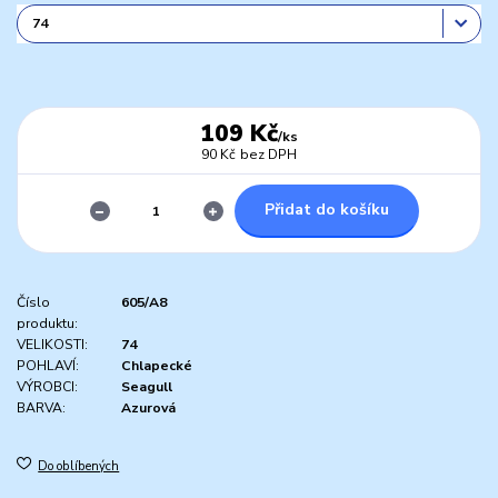
109 Kč
/
ks
90 Kč
bez DPH
Přidat do košíku
Číslo
605/A8
produktu:
VELIKOSTI:
74
POHLAVÍ:
Chlapecké
VÝROBCI:
Seagull
BARVA:
Azurová
Do oblíbených