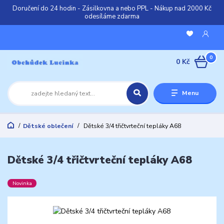
Doručení do 24 hodin - Zásilkovna a nebo PPL - Nákup nad 2000 Kč
odesíláme zdarma
0
0 Kč
Menu
Dětské oblečení
Dětské 3/4 třičtvrteční tepláky A68
Dětské 3/4 třičtvrteční tepláky A68
Novinka