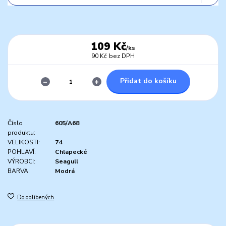
109 Kč
/
ks
90 Kč
bez DPH
Přidat do košíku
Číslo
605/A68
produktu:
VELIKOSTI:
74
POHLAVÍ:
Chlapecké
VÝROBCI:
Seagull
BARVA:
Modrá
Do oblíbených