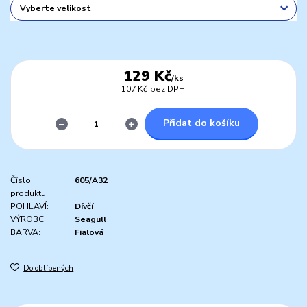
129 Kč
/
ks
107 Kč
bez DPH
Přidat do košíku
Číslo
605/A32
produktu:
POHLAVÍ:
Dívčí
VÝROBCI:
Seagull
BARVA:
Fialová
Do oblíbených