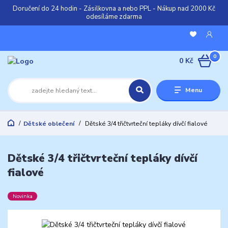
Doručení do 24 hodin - Zásilkovna a nebo PPL - Nákup nad 2000 Kč
odesíláme zdarma
0
0 Kč
Menu
Dětské oblečení
Dětské 3/4 třičtvrteční tepláky dívčí fialové
Dětské 3/4 třičtvrteční tepláky dívčí
fialové
Novinka