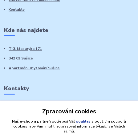
Vrácení zboží ve 14denní době
Kontakty
Kde nás najdete
T.G. Masaryka 171
342 01 Sušice
Apartmán Ubytování Sušice
Kontakty
Marie Sedláčková
Zpracování cookies
+420 776 728 764
Volat PO-NE do 21 hodin
Náš e-shop a partneři potřebují Váš
souhlas
s použitím souborů
cookies, aby Vám mohli zobrazovat informace týkající se Vašich
zájmů.