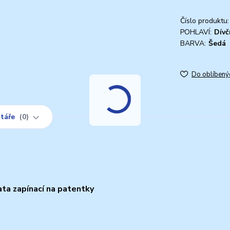
Číslo produktu:
POHLAVÍ:
Dívč
BARVA:
Šedá
Do oblíbený
táře
0
ta zapínací na patentky