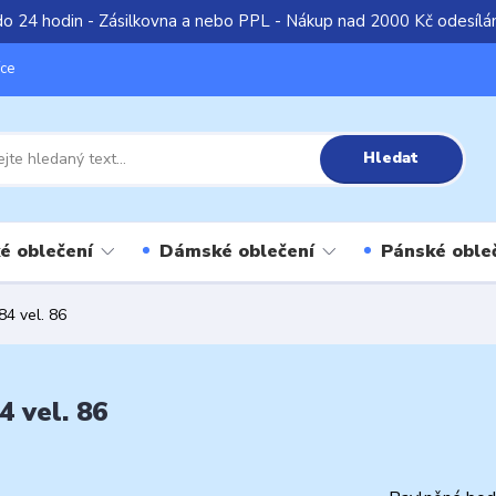
do 24 hodin - Zásilkovna a nebo PPL - Nákup nad 2000 Kč odesíl
íce
Hledat
é oblečení
Dámské oblečení
Pánské oble
4 vel. 86
 vel. 86