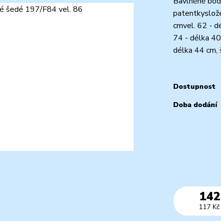
Bavlněné body
patentkyslože
cmvel. 62 - d
74 - délka 40
délka 44 cm, 
Dostupnost
Doba dodání
142
117 Kč