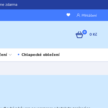
áme zdarma
Přihlášení
0
0 Kč
čení
Chlapecké oblečení