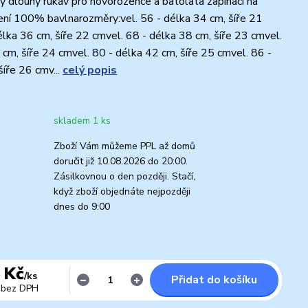
 dlouhý rukáv pro novorozence a batolata zapínací na
ní 100% bavlnarozměry:vel. 56 - délka 34 cm, šíře 21
élka 36 cm, šíře 22 cmvel. 68 - délka 38 cm, šíře 23 cmvel.
 cm, šíře 24 cmvel. 80 - délka 42 cm, šíře 25 cmvel. 86 -
šíře 26 cmv...
celý popis
skladem 1 ks
Zboží Vám můžeme PPL až domů
doručit již 10.08.2026 do 20:00.
Zásilkovnou o den později. Stačí,
když zboží objednáte nejpozději
dnes do 9:00
 Kč
/
ks
Přidat do košíku
bez DPH