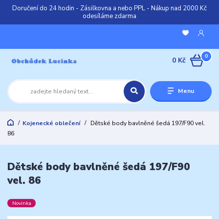
Doručení do 24 hodin - Zásilkovna a nebo PPL - Nákup nad 2000 Kč
odesíláme zdarma
0
0 Kč
Menu
Kojenecké oblečení
Dětské body bavlněné šedá 197/F90 vel.
86
Dětské body bavlněné šedá 197/F90
vel. 86
Novinka