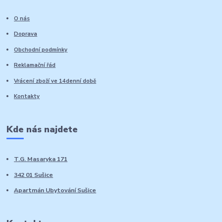
O nás
Doprava
Obchodní podmínky
Reklamační řád
Vrácení zboží ve 14denní době
Kontakty
Kde nás najdete
T.G. Masaryka 171
342 01 Sušice
Apartmán Ubytování Sušice