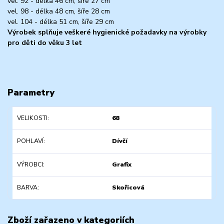
vel. 92 - délka 46 cm, šíře 27 cm
vel. 98 - délka 48 cm, šíře 28 cm
vel. 104 - délka 51 cm, šíře 29 cm
Výrobek splňuje veškeré hygienické požadavky na výrobky
pro děti do věku 3 let
Parametry
VELIKOSTI
68
POHLAVÍ
Dívčí
VÝROBCI
Grafix
BARVA
Skořicová
Zboží zařazeno v kategoriích