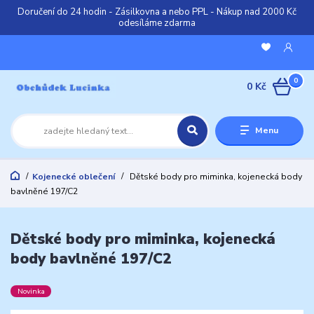
Doručení do 24 hodin - Zásilkovna a nebo PPL - Nákup nad 2000 Kč
odesíláme zdarma
0
0 Kč
Menu
Kojenecké oblečení
Dětské body pro miminka, kojenecká body
bavlněné 197/C2
Dětské body pro miminka, kojenecká
body bavlněné 197/C2
Novinka