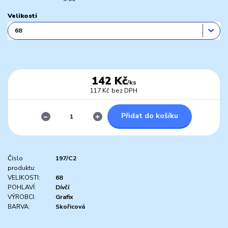
Velikosti
142 Kč
/
ks
117 Kč
bez DPH
Přidat do košíku
Číslo
197/C2
produktu:
VELIKOSTI:
68
POHLAVÍ:
Dívčí
VÝROBCI:
Grafix
BARVA:
Skořicová