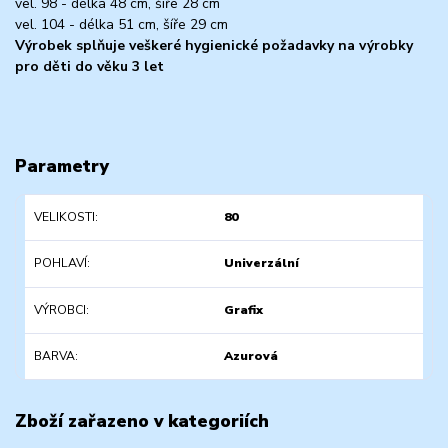
vel. 98 - délka 48 cm, šíře 28 cm
vel. 104 - délka 51 cm, šíře 29 cm
Výrobek splňuje veškeré hygienické požadavky na výrobky
pro děti do věku 3 let
Parametry
VELIKOSTI
80
POHLAVÍ
Univerzální
VÝROBCI
Grafix
BARVA
Azurová
Zboží zařazeno v kategoriích