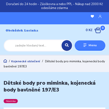
Doručení do 24 hodin - Zásilkovna a nebo PPL - Nákup nad 2000 Kč
odesíláme zdarma
0
0 Kč
Menu
Kojenecké oblečení
Dětské body pro miminka, kojenecká body
bavlněné 197/E3
Dětské body pro miminka, kojenecká
body bavlněné 197/E3
Novinka