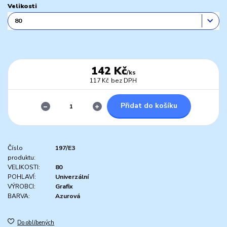
Velikosti
142 Kč
/
ks
117 Kč
bez DPH
Přidat do košíku
Číslo
197/E3
produktu:
VELIKOSTI:
80
POHLAVÍ:
Univerzální
VÝROBCI:
Grafix
BARVA:
Azurová
Do oblíbených