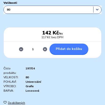
Velikosti
142 Kč
/
ks
117 Kč
bez DPH
Přidat do košíku
Číslo
197/E4
produktu:
VELIKOSTI:
80
POHLAVÍ:
Univerzální
VÝROBCI:
Grafix
BARVA:
Lososová
Do oblíbených