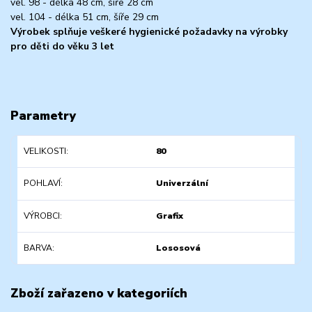
vel. 98 - délka 48 cm, šíře 28 cm
vel. 104 - délka 51 cm, šíře 29 cm
Výrobek splňuje veškeré hygienické požadavky na výrobky
pro děti do věku 3 let
Parametry
VELIKOSTI
80
POHLAVÍ
Univerzální
VÝROBCI
Grafix
BARVA
Lososová
Zboží zařazeno v kategoriích