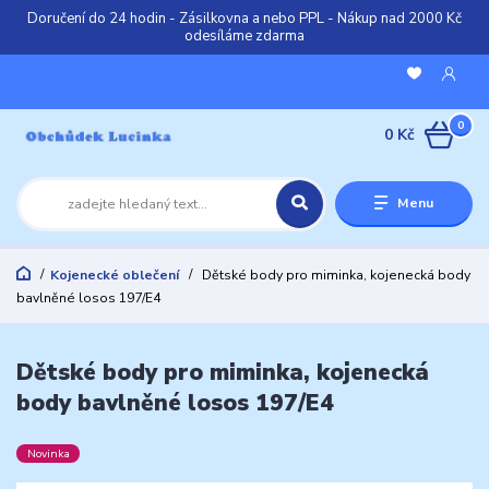
Doručení do 24 hodin - Zásilkovna a nebo PPL - Nákup nad 2000 Kč
odesíláme zdarma
0
0 Kč
Menu
Kojenecké oblečení
Dětské body pro miminka, kojenecká body
bavlněné losos 197/E4
Dětské body pro miminka, kojenecká
body bavlněné losos 197/E4
Novinka