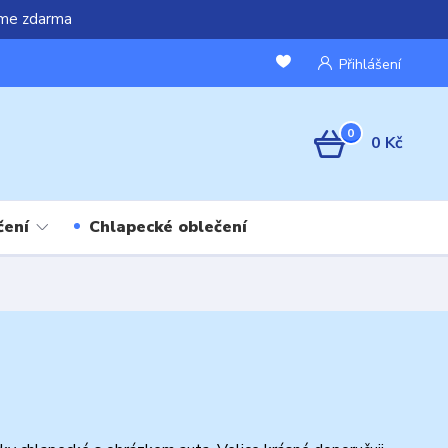
áme zdarma
Přihlášení
0
0 Kč
čení
Chlapecké oblečení