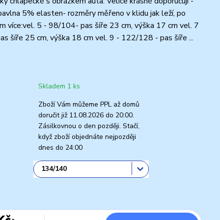
y chlapecké s obrázkem auta. Velice krásné doporučuji -
avlna 5% elasten- rozměry měřeno v klidu jak leží, po
cm více:vel. 5 - 98/104- pas šíře 23 cm, výška 17 cm vel. 7
s šíře 25 cm, výška 18 cm vel. 9 - 122/128 - pas šíře ...
Skladem 1 ks
Zboží Vám můžeme PPL až domů
doručit již 11.08.2026 do 20:00.
Zásilkovnou o den později. Stačí,
když zboží objednáte nejpozději
dnes do 24:00
Kč