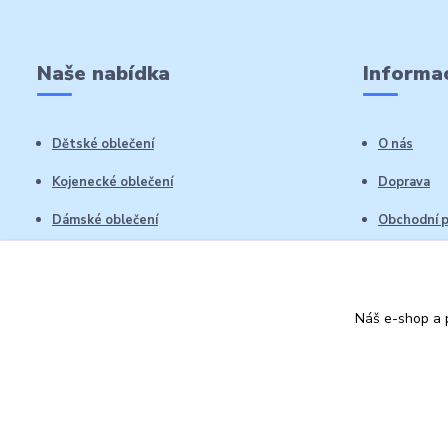
Naše nabídka
Informac
Dětské oblečení
O nás
Kojenecké oblečení
Doprava
Dámské oblečení
Obchodní 
Pánské oblečení
Reklamační
Vrácení zb
Náš e-shop a p
Kontakty