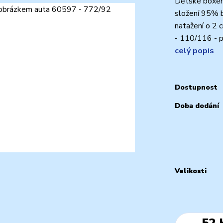
Dětské boxerk
složení 95% b
natažení o 2 
- 110/116 - pa
celý popis
Dostupnost
Doba dodání
Velikosti
52 