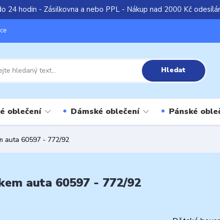
do 24 hodin - Zásilkovna a nebo PPL - Nákup nad 2000 Kč odesíl
íce
Hledat
é oblečení
Dámské oblečení
Pánské oble
m auta 60597 - 772/92
kem auta 60597 - 772/92