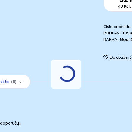
43 Kč
b
Číslo produktu:
POHLAVÍ:
Chl
BARVA:
Modr
Do oblíbený
táře
0
doporučuji