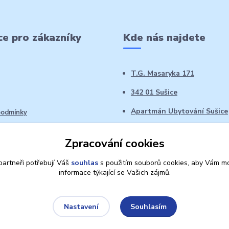
e pro zákazníky
Kde nás najdete
T.G. Masaryka 171
342 01 Sušice
Apartmán Ubytování Sušice
podmínky
 řád
Zpracování cookies
oží ve 14denní době
artneři potřebují Váš
souhlas
s použitím souborů cookies, aby Vám mo
informace týkající se Vašich zájmů.
Souhlasím
Nastavení