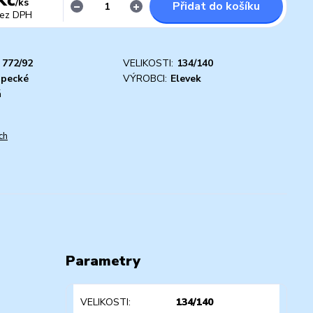
/
ks
Přidat do košíku
ez DPH
772/92
VELIKOSTI:
134/140
apecké
VÝROBCI:
Elevek
á
ch
Parametry
VELIKOSTI
134/140