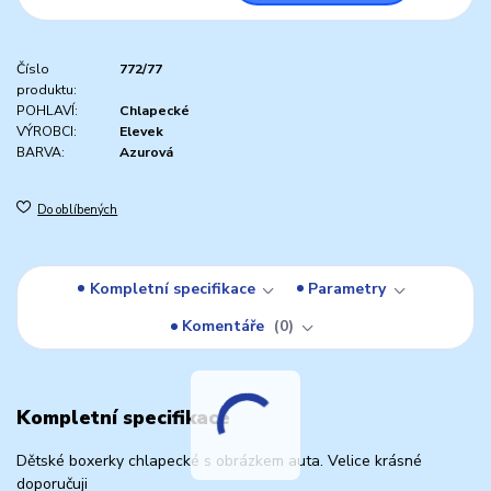
Číslo
772/77
produktu:
POHLAVÍ:
Chlapecké
VÝROBCI:
Elevek
BARVA:
Azurová
Do oblíbených
Kompletní specifikace
Parametry
Komentáře
0
Kompletní specifikace
Dětské boxerky chlapecké s obrázkem auta. Velice krásné
doporučuji