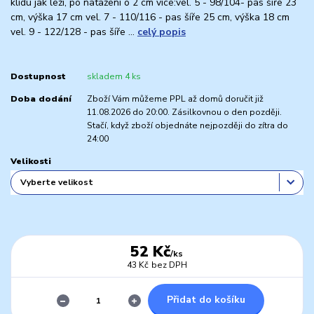
klidu jak leží, po natažení o 2 cm více:vel. 5 - 98/104- pas šíře 23
cm, výška 17 cm vel. 7 - 110/116 - pas šíře 25 cm, výška 18 cm
vel. 9 - 122/128 - pas šíře ...
celý popis
Dostupnost
skladem 4 ks
Doba dodání
Zboží Vám můžeme PPL až domů doručit již
11.08.2026 do 20:00. Zásilkovnou o den později.
Stačí, když zboží objednáte nejpozději do zítra do
24:00
Velikosti
52 Kč
/
ks
43 Kč
bez DPH
Přidat do košíku