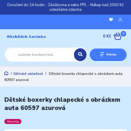
Doručení do 24 hodin - Zásilkovna a nebo PPL - Nákup nad 2000 Kč
odesíláme zdarma
0
0 Kč
Menu
Dětské oblečení
Dětské boxerky chlapecké s obrázkem auta
60597 azurová
Dětské boxerky chlapecké s obrázkem
auta 60597 azurová
Novinka