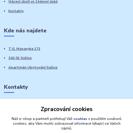
Vrácení zboží ve 14denní době
Kontakty
Kde nás najdete
T.G. Masaryka 171
342 01 Sušice
Apartmán Ubytování Sušice
Kontakty
Marie Sedláčková
Zpracování cookies
+420 776 728 764
Volat PO-NE do 21 hodin
Náš e-shop a partneři potřebují Váš
souhlas
s použitím souborů
cookies, aby Vám mohli zobrazovat informace týkající se Vašich
zájmů.