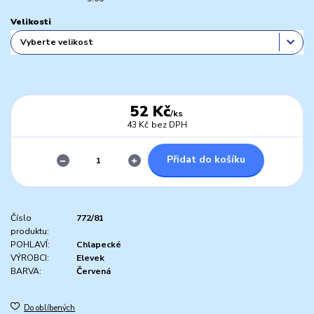
Velikosti
52 Kč
/
ks
43 Kč
bez DPH
Přidat do košíku
Číslo
772/81
produktu:
POHLAVÍ:
Chlapecké
VÝROBCI:
Elevek
BARVA:
Červená
Do oblíbených