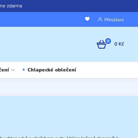
áme zdarma
Přihlášení
0
0 Kč
čení
Chlapecké oblečení