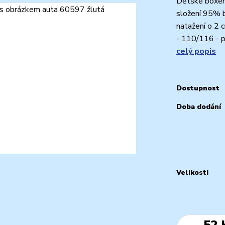
Dětské boxerk
složení 95% b
natažení o 2 
- 110/116 - pa
celý popis
Dostupnost
Doba dodání
Velikosti
52 