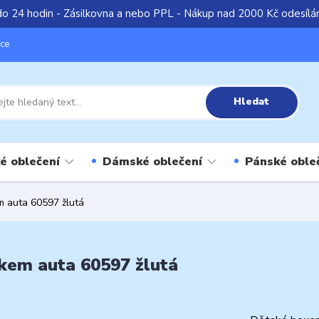
do 24 hodin - Zásilkovna a nebo PPL - Nákup nad 2000 Kč odesíl
íce
Hledat
é oblečení
Dámské oblečení
Pánské oble
m auta 60597 žlutá
kem auta 60597 žlutá