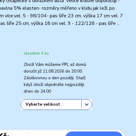
y chlapecké s obrázkem auta. Velice krásné doporučuji -
avlna 5% elasten- rozměry měřeno v klidu jak leží, po
cm více:vel. 5 - 98/104- pas šíře 23 cm, výška 17 cm vel. 7
s šíře 25 cm, výška 18 cm vel. 9 - 122/128 - pas šíře ...
skladem 4 ks
Zboží Vám můžeme PPL až domů
doručit již 11.08.2026 do 20:00.
Zásilkovnou o den později. Stačí,
když zboží objednáte nejpozději
dnes do 24:00
Kč