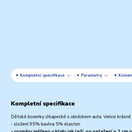
Kompletní specifikace
Parametry
Komen
Kompletní specifikace
Dětské boxerky chlapecké s obrázkem auta. Velice krásné 
- složení 95% bavlna 5% elasten
- rozměry měřeno v klidu jak leží, po natažení o 2 cm v