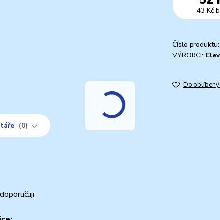
43 Kč
b
Číslo produktu:
VÝROBCI:
Ele
Do oblíbený
táře
0
doporučuji
íce: