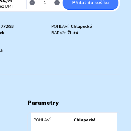
/
ks
Přidat do košíku
ez DPH
772/93
POHLAVÍ:
Chlapecké
vek
BARVA:
Žlutá
ch
Parametry
POHLAVÍ
Chlapecké