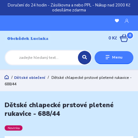
Doručení do 24 hodin - Zásilkovna a nebo PPL - Nákup nad 2000 Kč
odesíláme zdarma
0
0 Kč
Menu
Dětské oblečení
Dětské chlapecké prstové pletené rukavice -
688/44
Dětské chlapecké prstové pletené
rukavice - 688/44
Novinka