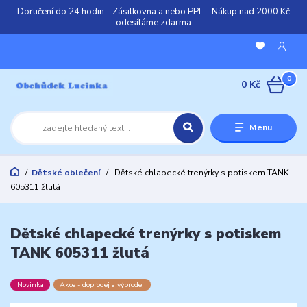
Doručení do 24 hodin - Zásilkovna a nebo PPL - Nákup nad 2000 Kč
odesíláme zdarma
0
0 Kč
Menu
Dětské oblečení
Dětské chlapecké trenýrky s potiskem TANK
605311 žlutá
Dětské chlapecké trenýrky s potiskem
TANK 605311 žlutá
Novinka
Akce - doprodej a výprodej