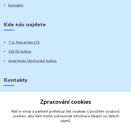
Kontakty
Kde nás najdete
T.G. Masaryka 171
342 01 Sušice
Apartmán Ubytování Sušice
Kontakty
Marie Sedláčková
Zpracování cookies
+420 776 728 764
Volat PO-NE do 21 hodin
Náš e-shop a partneři potřebují Váš
souhlas
s použitím souborů
cookies, aby Vám mohli zobrazovat informace týkající se Vašich
zájmů.