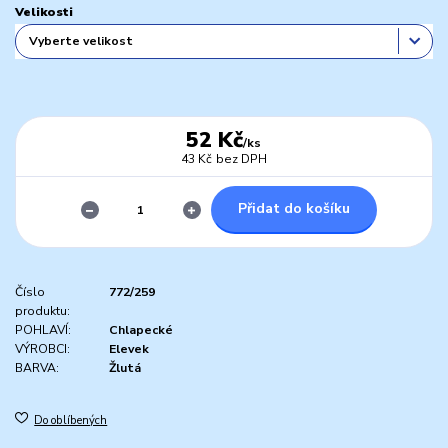
Velikosti
52 Kč
/
ks
43 Kč
bez DPH
Přidat do košíku
Číslo
772/259
produktu:
POHLAVÍ:
Chlapecké
VÝROBCI:
Elevek
BARVA:
Žlutá
Do oblíbených