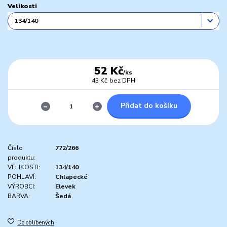
Velikosti
52 Kč
/
ks
43 Kč
bez DPH
Přidat do košíku
Číslo
772/266
produktu:
VELIKOSTI:
134/140
POHLAVÍ:
Chlapecké
VÝROBCI:
Elevek
BARVA:
Šedá
Do oblíbených