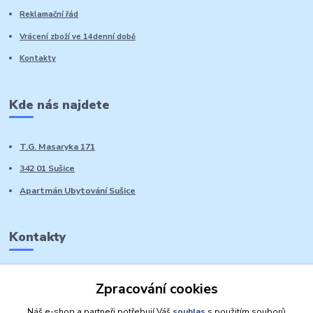
Reklamační řád
Vrácení zboží ve 14denní době
Kontakty
Kde nás najdete
T.G. Masaryka 171
342 01 Sušice
Apartmán Ubytování Sušice
Kontakty
Marie Sedláčková
Zpracování cookies
+420 776 728 764
Volat PO-NE do 21 hodin
Náš e-shop a partneři potřebují Váš
souhlas
s použitím souborů