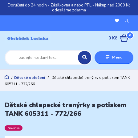
Doručení do 24 hodin - Zásilkovna a nebo PPL - Nákup nad 2000 Kč
odesíláme zdarma
0
0 Kč
Menu
Dětské oblečení
Dětské chlapecké trenýrky s potiskem TANK
605311 - 772/266
Dětské chlapecké trenýrky s potiskem
TANK 605311 - 772/266
Novinka