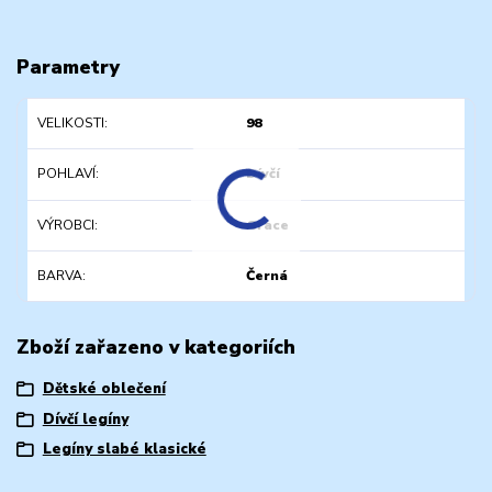
Parametry
VELIKOSTI
98
POHLAVÍ
Dívčí
VÝROBCI
Grace
BARVA
Černá
Zboží zařazeno v kategoriích
Dětské oblečení
Dívčí legíny
Legíny slabé klasické