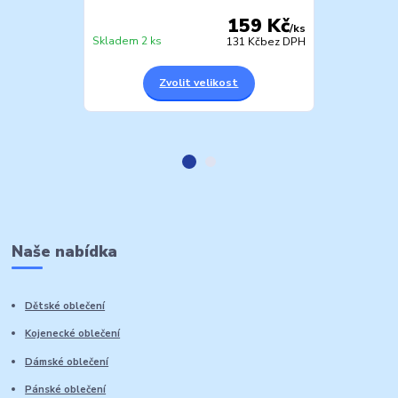
159 Kč
/
ks
Skladem 2 ks
Skladem 1 ks
131 Kč
bez DPH
Zvolit velikost
Z
Naše nabídka
Dětské oblečení
Kojenecké oblečení
Dámské oblečení
Pánské oblečení