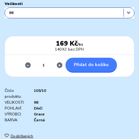
Velikosti
169 Kč
/
ks
140 Kč
bez DPH
Přidat do košíku
Číslo
103/10
produktu:
VELIKOSTI:
98
POHLAVÍ:
Dívčí
VÝROBCI:
Grace
BARVA:
Černá
Do oblíbených