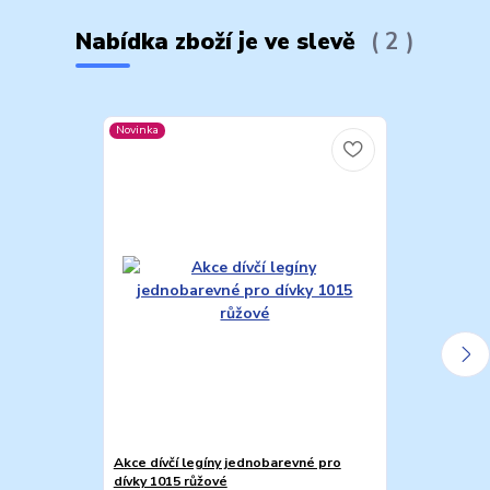
Nabídka zboží je ve slevě
2
Novinka
Akce dívčí legíny jednobarevné pro
Akce dívčí kl
dívky 1015 růžové
černé