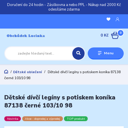
Doručení do 24 hodin - Zásilkovna a nebo PPL - Nákup nad 2000 Kč
odesíláme zdarma
0
0 Kč
Menu
Dětské oblečení
Dětské dívčí legíny s potiskem koníka 87138
černé 103/10 98
Dětské dívčí legíny s potiskem koníka
87138 černé 103/10 98
Novinka
Akce - doprodej a výprodej
TOP produkt