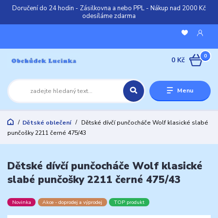
Doručení do 24 hodin - Zásilkovna a nebo PPL - Nákup nad 2000 Kč
odesíláme zdarma
0
0 Kč
Menu
Dětské oblečení
Dětské dívčí punčocháče Wolf klasické slabé
punčošky 2211 černé 475/43
Dětské dívčí punčocháče Wolf klasické
slabé punčošky 2211 černé 475/43
Novinka
Akce - doprodej a výprodej
TOP produkt