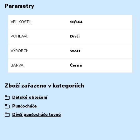
Parametry
VELIKOSTI
98/104
POHLAVÍ
Dívčí
VÝROBCI
Wolf
BARVA
Černá
Zboží zařazeno v kategoriích
Dětské oblečení
Punčocháče
Dívčí punčocháče levné