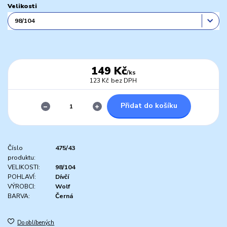
Velikosti
149 Kč
/
ks
123 Kč
bez DPH
Přidat do košíku
Číslo
475/43
produktu:
VELIKOSTI:
98/104
POHLAVÍ:
Dívčí
VÝROBCI:
Wolf
BARVA:
Černá
Do oblíbených