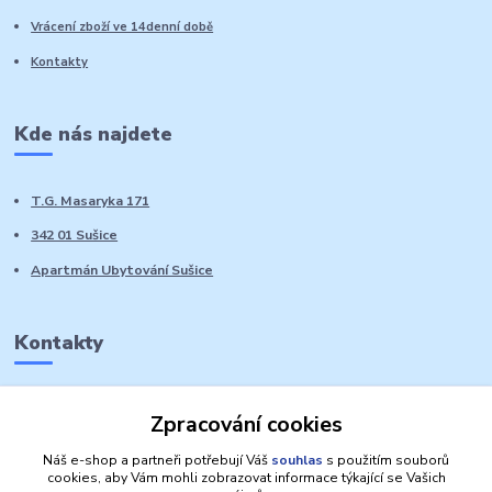
Vrácení zboží ve 14denní době
Kontakty
Kde nás najdete
T.G. Masaryka 171
342 01 Sušice
Apartmán Ubytování Sušice
Kontakty
Marie Sedláčková
Zpracování cookies
+420 776 728 764
Volat PO-NE do 21 hodin
Náš e-shop a partneři potřebují Váš
souhlas
s použitím souborů
cookies, aby Vám mohli zobrazovat informace týkající se Vašich