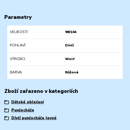
Parametry
VELIKOSTI
98/104
POHLAVÍ
Dívčí
VÝROBCI
Wolf
BARVA
Růžová
Zboží zařazeno v kategoriích
Dětské oblečení
Punčocháče
Dívčí punčocháče levné