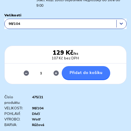
Stačí, když zboží objednáte nejpozději do zítra do
9:00
Velikosti
129 Kč
/
ks
107 Kč
bez DPH
Přidat do košíku
Číslo
475/21
produktu:
VELIKOSTI:
98/104
POHLAVÍ:
Dívčí
VÝROBCI:
Wolf
BARVA:
Růžová