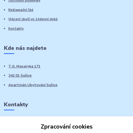
Obchodní podmínky
Reklamační řád
Vrácení zboží ve 14denní době
Kontakty
Kde nás najdete
T.G. Masaryka 171
342 01 Sušice
Apartmán Ubytování Sušice
Kontakty
Marie Sedláčková
Zpracování cookies
+420 776 728 764
Volat PO-NE do 21 hodin