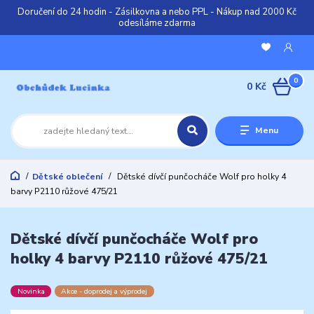
Doručení do 24 hodin - Zásilkovna a nebo PPL - Nákup nad 2000 Kč
odesíláme zdarma
0
0 Kč
Menu
Dětské oblečení
Dětské dívčí punčocháče Wolf pro holky 4
barvy P2110 růžové 475/21
Dětské dívčí punčocháče Wolf pro
holky 4 barvy P2110 růžové 475/21
Novinka
Akce - doprodej a výprodej