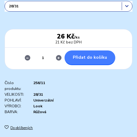
26 Kč
/
ks
21 Kč
bez DPH
Přidat do košíku
Číslo
256/11
produktu:
VELIKOSTI:
28/31
POHLAVÍ:
Univerzální
VÝROBCI:
Look
BARVA:
Růžová
Do oblíbených