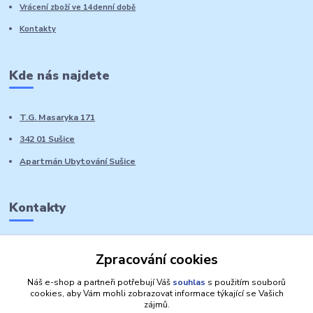
Vrácení zboží ve 14denní době
Kontakty
Kde nás najdete
T.G. Masaryka 171
342 01 Sušice
Apartmán Ubytování Sušice
Kontakty
Marie Sedláčková
Zpracování cookies
+420 776 728 764
Volat PO-NE do 21 hodin
Náš e-shop a partneři potřebují Váš
souhlas
s použitím souborů
cookies, aby Vám mohli zobrazovat informace týkající se Vašich
zájmů.