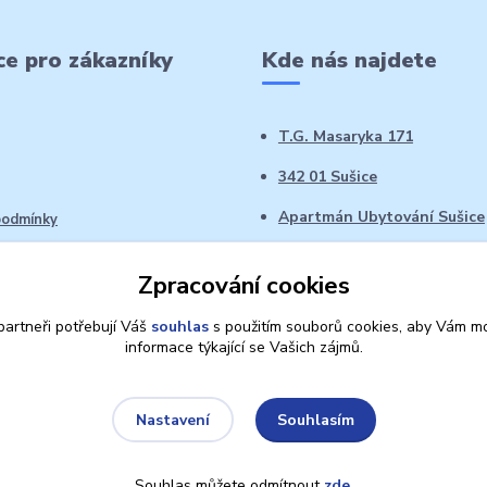
e pro zákazníky
Kde nás najdete
T.G. Masaryka 171
342 01 Sušice
Apartmán Ubytování Sušice
podmínky
 řád
Zpracování cookies
oží ve 14denní době
artneři potřebují Váš
souhlas
s použitím souborů cookies, aby Vám mo
informace týkající se Vašich zájmů.
Souhlasím
Nastavení
Souhlas můžete odmítnout
zde
.