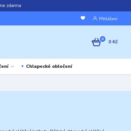
áme zdarma
Přihlášení
0
0 Kč
čení
Chlapecké oblečení