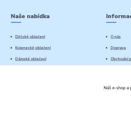
Naše nabídka
Informac
Dětské oblečení
O nás
Kojenecké oblečení
Doprava
Dámské oblečení
Obchodní 
Pánské oblečení
Reklamační
Vrácení zb
Náš e-shop a p
Kontakty
Autorská práva: Obchůdek Lucinka