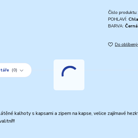
Číslo produktu:
POHLAVÍ:
Chl
BARVA:
Černá
Do oblíbený
táře
0
těné kalhoty s kapsami a zipem na kapse, velice zajímavé hezký
litní!!!