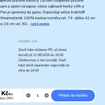
apecké plátěné kalhoty. Dětské chlapecké plátěné
sami a zipem na kapse, velice zajímavé hezký střih a
 Pas je upravený do gumy. Doporučuji velice kvalitní!!!
e Wearmateriál 100% bavlna rozměry:vel. 74- délka 42 cm
ky 24 cm vel. 80-...
celý popis
skladem 1 ks
Zboží Vám můžeme PPL až domů
doručit již 11.08.2026 do 20:00.
Zásilkovnou o den později. Stačí,
když zboží objednáte nejpozději do
zítra do 24:00
 Kč
/
ks
Přidat do košíku
bez DPH