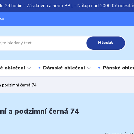
do 24 hodin - Zásilkovna a nebo PPL - Nákup nad 2000 Kč odesíl
íce
Hledat
é oblečení
Dámské oblečení
Pánské oble
 a podzimní černá 74
tní a podzimní černá 74