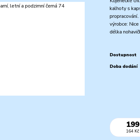
Kojenecké chl
kalhoty s kap
propracování..
výrobce: Nic
délka nohavič
Dostupnost
Doba dodání
199
164 Kč