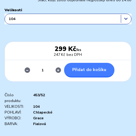
Stačí, když zboží objednáte nejpozději dnes do 24:00
Velikosti
299 Kč
/
ks
247 Kč
bez DPH
Přidat do košíku
Číslo
453/52
produktu:
VELIKOSTI:
104
POHLAVÍ:
Chlapecké
VÝROBCI:
Grace
BARVA:
Fialová