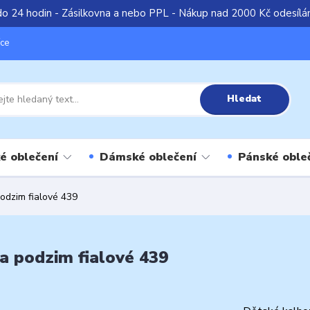
do 24 hodin - Zásilkovna a nebo PPL - Nákup nad 2000 Kč odesíl
íce
Hledat
é oblečení
Dámské oblečení
Pánské oble
podzim fialové 439
 a podzim fialové 439