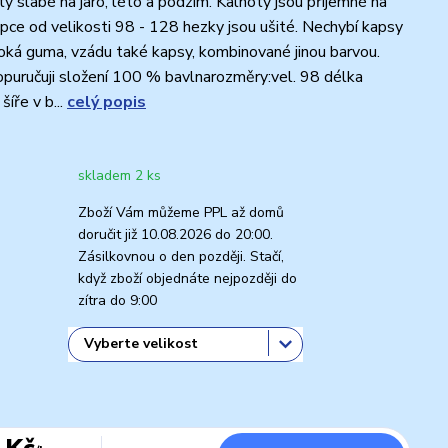
y slabé na jaro, léto a podzim. Kalhoty jsou příjemné na
pce od velikosti 98 - 128 hezky jsou ušité. Nechybí kapsy
iroká guma, vzádu také kapsy, kombinované jinou barvou.
puručuji složení 100 % bavlnarozměry:vel. 98 délka
šíře v b...
celý popis
skladem 2 ks
Zboží Vám můžeme PPL až domů
doručit již 10.08.2026 do 20:00.
Zásilkovnou o den později. Stačí,
když zboží objednáte nejpozději do
zítra do 9:00
 Kč