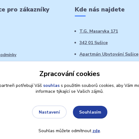
e pro zákazníky
Kde nás najdete
T.G. Masaryka 171
342 01 Sušice
Apartmán Ubytování Sušice
podmínky
 řád
Zpracování cookies
oží ve 14denní době
artneři potřebují Váš
souhlas
s použitím souborů cookies, aby Vám mo
informace týkající se Vašich zájmů.
Souhlasím
Nastavení
Souhlas můžete odmítnout
zde
.