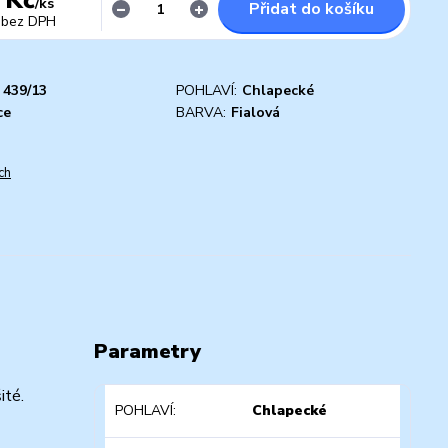
/
ks
Přidat do košíku
bez DPH
439/13
POHLAVÍ:
Chlapecké
ce
BARVA:
Fialová
ch
Parametry
ité.
POHLAVÍ
Chlapecké