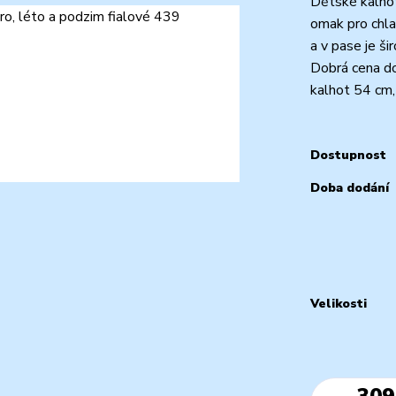
Dětské kalhot
omak pro chla
a v pase je š
Dobrá cena do
kalhot 54 cm, 
Dostupnost
Doba dodání
Velikosti
309