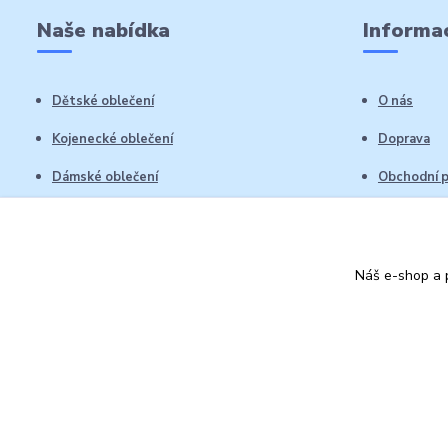
Naše nabídka
Informac
Dětské oblečení
O nás
Kojenecké oblečení
Doprava
Dámské oblečení
Obchodní 
Pánské oblečení
Reklamační
Vrácení zb
Náš e-shop a p
Kontakty
Autorská práva: Obchůdek Lucinka