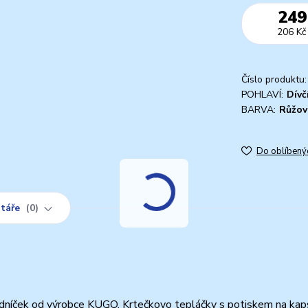
249
206 Kč
Číslo produktu:
POHLAVÍ:
Dívč
BARVA:
Růžov
Do oblíbený
táře
0
dníček od výrobce KUGO. Krtečkovo tepláčky s potiskem na kap