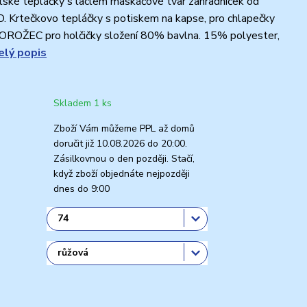
ské tepláčky s laclem maskáčové tvar zahradníček od
 Krtečkovo tepláčky s potiskem na kapse, pro chlapečky
NOROŽEC pro holčičky složení 80% bavlna. 15% polyester,
elý popis
Skladem 1 ks
Zboží Vám můžeme PPL až domů
doručit již 10.08.2026 do 20:00.
Zásilkovnou o den později. Stačí,
když zboží objednáte nejpozději
dnes do 9:00