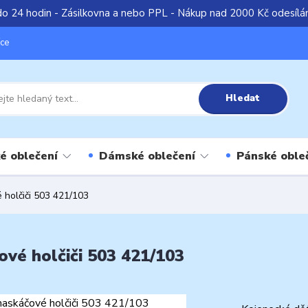
do 24 hodin - Zásilkovna a nebo PPL - Nákup nad 2000 Kč odesíl
íce
Hledat
é oblečení
Dámské oblečení
Pánské oble
 holčiči 503 421/103
vé holčiči 503 421/103