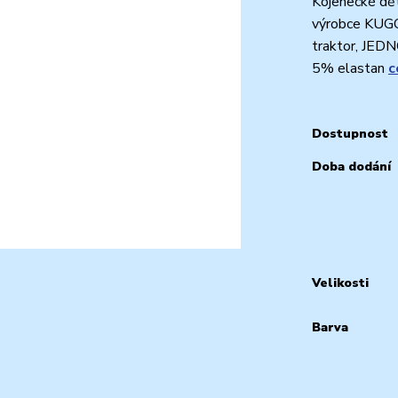
Kojenecké dět
výrobce KUGO.
traktor, JED
5% elastan
c
Dostupnost
Doba dodání
Velikosti
Barva