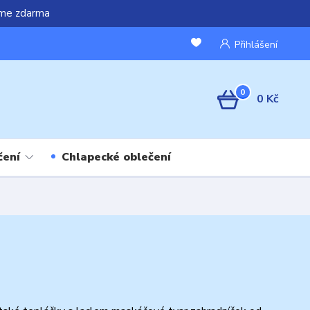
áme zdarma
Přihlášení
0
0 Kč
čení
Chlapecké oblečení