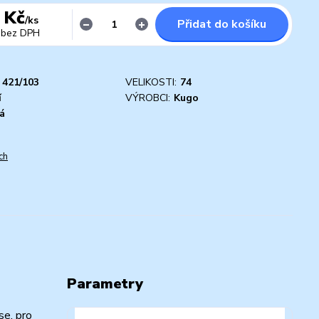
 Kč
/
ks
Přidat do košíku
bez DPH
421/103
VELIKOSTI:
74
í
VÝROBCI:
Kugo
á
ch
Parametry
se, pro