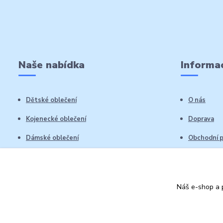
Naše nabídka
Informac
Dětské oblečení
O nás
Kojenecké oblečení
Doprava
Dámské oblečení
Obchodní 
Pánské oblečení
Reklamační
Vrácení zb
Náš e-shop a p
Kontakty