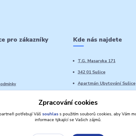
e pro zákazníky
Kde nás najdete
T.G. Masaryka 171
342 01 Sušice
Apartmán Ubytování Sušice
podmínky
 řád
Zpracování cookies
oží ve 14denní době
artneři potřebují Váš
souhlas
s použitím souborů cookies, aby Vám mo
informace týkající se Vašich zájmů.