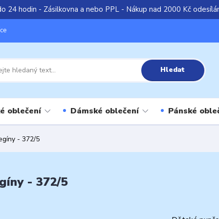
do 24 hodin - Zásilkovna a nebo PPL - Nákup nad 2000 Kč odesíl
íce
Hledat
é oblečení
Dámské oblečení
Pánské oble
gíny - 372/5
gíny - 372/5