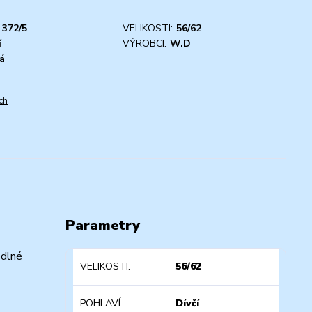
372/5
VELIKOSTI:
56/62
í
VÝROBCI:
W.D
á
ch
Parametry
odlné
VELIKOSTI
56/62
POHLAVÍ
Dívčí