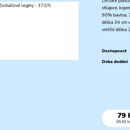
Dětské punčoc
chlapce, koje
90% bavlna, 
délka 34 cm v
vnitřní délka 
Dostupnost
Doba dodání
79 
65 Kč
b