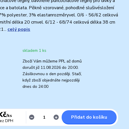
háčové legíny, bavlněné punčocháčové legíny pro dívky a
nce a batolata. Pěkně vzorované, pohodlné slušivésložení
7% polyester, 3% elastanrozměryvel. 0/6 - 56/62 celková
nitřní délka 20 cmvel. 6/12 - 68/74 celková délka 38 cm
21...
celý popis
skladem 1 ks
Zboží Vám můžeme PPL až domů
doručit již 11.08.2026 do 20:00.
Zásilkovnou o den později. Stačí,
když zboží objednáte nejpozději
dnes do 24:00
Kč
/
ks
Přidat do košíku
ez DPH