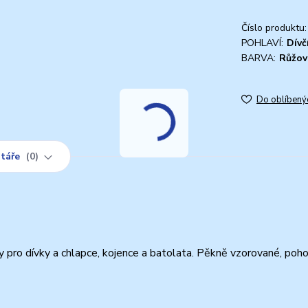
Číslo produktu:
POHLAVÍ:
Dívč
BARVA:
Růžov
Do oblíbený
táře
0
 pro dívky a chlapce, kojence a batolata. Pěkně vzorované, poh