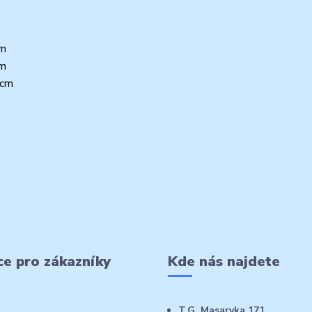
cm
cm
 cm
e pro zákazníky
Kde nás najdete
T.G. Masaryka 171