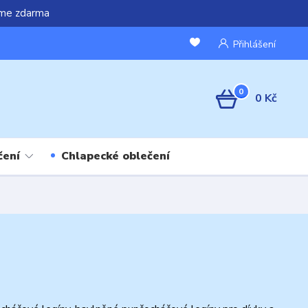
áme zdarma
Přihlášení
0
0 Kč
čení
Chlapecké oblečení